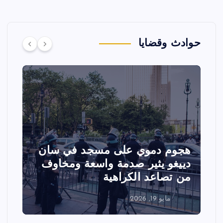
حوادث وقضايا
 دموي على مسجد في سان
تصادم مقاتلت
 يثير صدمة واسعة ومخاوف
عرض جوي في و
اعد الكراهية
الفعاليات
 19, 2026
مايو 18, 2026