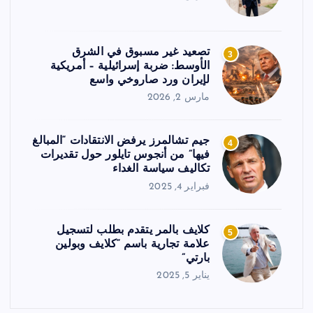
تصعيد غير مسبوق في الشرق
3
الأوسط: ضربة إسرائيلية – أمريكية
لإيران ورد صاروخي واسع
مارس 2, 2026
جيم تشالمرز يرفض الانتقادات “المبالغ
4
فيها” من أنجوس تايلور حول تقديرات
تكاليف سياسة الغداء
فبراير 4, 2025
كلايف بالمر يتقدم بطلب لتسجيل
5
علامة تجارية باسم “كلايف وبولين
بارتي”
يناير 5, 2025