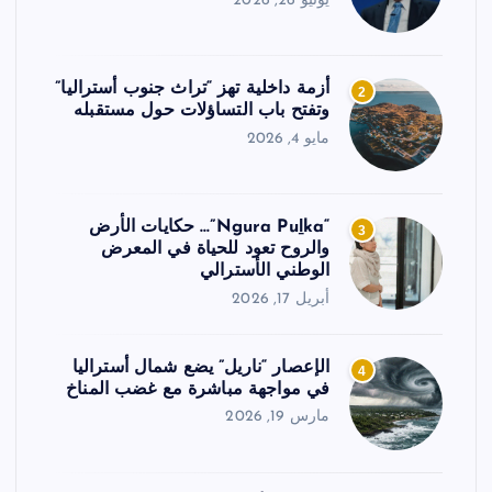
يونيو 26, 2026
أزمة داخلية تهز “تراث جنوب أستراليا”
2
وتفتح باب التساؤلات حول مستقبله
مايو 4, 2026
“Ngura Puḻka”… حكايات الأرض
3
والروح تعود للحياة في المعرض
الوطني الأسترالي
أبريل 17, 2026
الإعصار “ناريل” يضع شمال أستراليا
4
في مواجهة مباشرة مع غضب المناخ
مارس 19, 2026