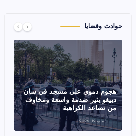
حوادث وقضايا
هجوم دموي على مسجد في سان
ت
دييغو يثير صدمة واسعة ومخاوف
ع
من تصاعد الكراهية
ا
مايو 19, 2026