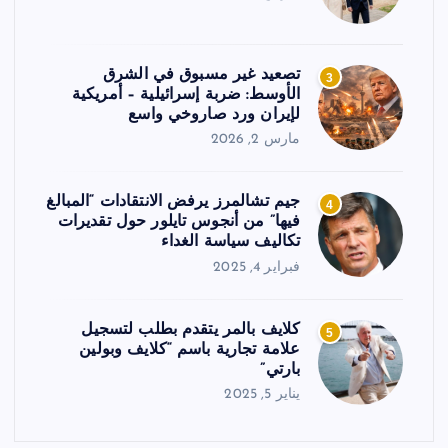
تصعيد غير مسبوق في الشرق
3
الأوسط: ضربة إسرائيلية – أمريكية
لإيران ورد صاروخي واسع
مارس 2, 2026
جيم تشالمرز يرفض الانتقادات “المبالغ
4
فيها” من أنجوس تايلور حول تقديرات
تكاليف سياسة الغداء
فبراير 4, 2025
كلايف بالمر يتقدم بطلب لتسجيل
5
علامة تجارية باسم “كلايف وبولين
بارتي”
يناير 5, 2025