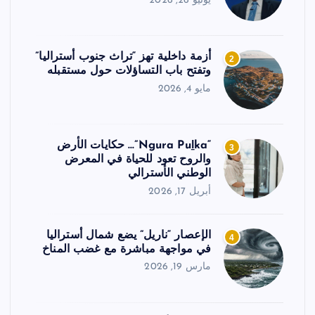
يونيو 26, 2026
أزمة داخلية تهز “تراث جنوب أستراليا”
2
وتفتح باب التساؤلات حول مستقبله
مايو 4, 2026
“Ngura Puḻka”… حكايات الأرض
3
والروح تعود للحياة في المعرض
الوطني الأسترالي
أبريل 17, 2026
الإعصار “ناريل” يضع شمال أستراليا
4
في مواجهة مباشرة مع غضب المناخ
مارس 19, 2026