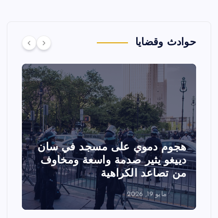
حوادث وقضايا
هجوم دموي على مسجد في سان
ت
دييغو يثير صدمة واسعة ومخاوف
ع
من تصاعد الكراهية
ا
مايو 19, 2026