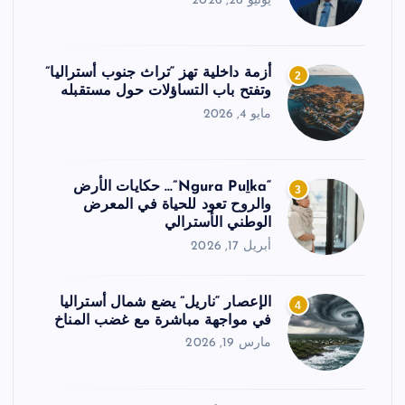
يونيو 26, 2026
أزمة داخلية تهز “تراث جنوب أستراليا”
2
وتفتح باب التساؤلات حول مستقبله
مايو 4, 2026
“Ngura Puḻka”… حكايات الأرض
3
والروح تعود للحياة في المعرض
الوطني الأسترالي
أبريل 17, 2026
الإعصار “ناريل” يضع شمال أستراليا
4
في مواجهة مباشرة مع غضب المناخ
مارس 19, 2026