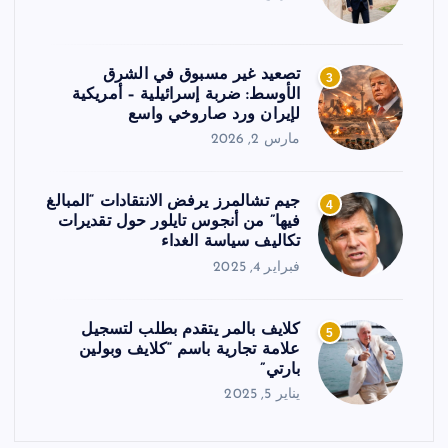
تصعيد غير مسبوق في الشرق
3
الأوسط: ضربة إسرائيلية – أمريكية
لإيران ورد صاروخي واسع
مارس 2, 2026
جيم تشالمرز يرفض الانتقادات “المبالغ
4
فيها” من أنجوس تايلور حول تقديرات
تكاليف سياسة الغداء
فبراير 4, 2025
كلايف بالمر يتقدم بطلب لتسجيل
5
علامة تجارية باسم “كلايف وبولين
بارتي”
يناير 5, 2025