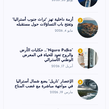
يونيو 26, 2026
أزمة داخلية تهز “تراث جنوب أستراليا”
2
وتفتح باب التساؤلات حول مستقبله
مايو 4, 2026
“Ngura Puḻka”… حكايات الأرض
3
والروح تعود للحياة في المعرض
الوطني الأسترالي
أبريل 17, 2026
الإعصار “ناريل” يضع شمال أستراليا
4
في مواجهة مباشرة مع غضب المناخ
مارس 19, 2026