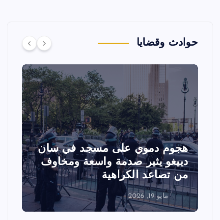
حوادث وقضايا
هجوم دموي على مسجد في سان
ت
دييغو يثير صدمة واسعة ومخاوف
ع
من تصاعد الكراهية
ا
مايو 19, 2026