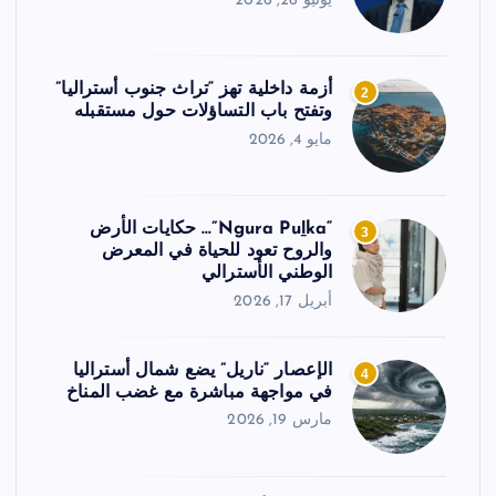
يونيو 26, 2026
أزمة داخلية تهز “تراث جنوب أستراليا”
2
وتفتح باب التساؤلات حول مستقبله
مايو 4, 2026
“Ngura Puḻka”… حكايات الأرض
3
والروح تعود للحياة في المعرض
الوطني الأسترالي
أبريل 17, 2026
الإعصار “ناريل” يضع شمال أستراليا
4
في مواجهة مباشرة مع غضب المناخ
مارس 19, 2026