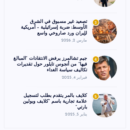
تصعيد غير مسبوق في الشرق
3
الأوسط: ضربة إسرائيلية – أمريكية
لإيران ورد صاروخي واسع
مارس 2, 2026
جيم تشالمرز يرفض الانتقادات “المبالغ
4
فيها” من أنجوس تايلور حول تقديرات
تكاليف سياسة الغداء
فبراير 4, 2025
كلايف بالمر يتقدم بطلب لتسجيل
5
علامة تجارية باسم “كلايف وبولين
بارتي”
يناير 5, 2025