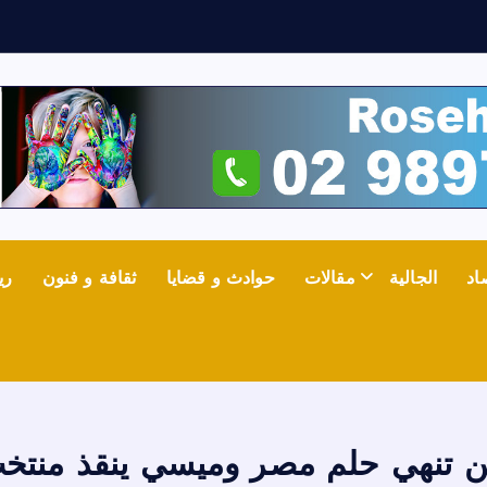
ث
ع
ن
اد
الجالية
مقالات
حوادث و قضايا
ثقافة و فنون
ري
ين تنهي حلم مصر وميسي ينقذ منتخب