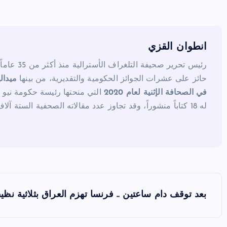
t
b
o
o
k
انطوان القزي
رئيس تحرير صحيفة التلغراف الأسترالية منذ أكثر من 35 عاماً.
حائز على عشرات الجوائز الحكومية والتقديرية، من بينها
ميدال
في الصحافة الإثنية لعام 2020
التي منحتها رئيسة حكومة نيو 
له 18 كتاباً منشوراً، وقد تجاوز عدد مقالاته الصحفية الستة آلاف مقال.
ت
بعد توقف دام ساعتين .. فرنسا تهزم العراق بثلاثية نظي
ص