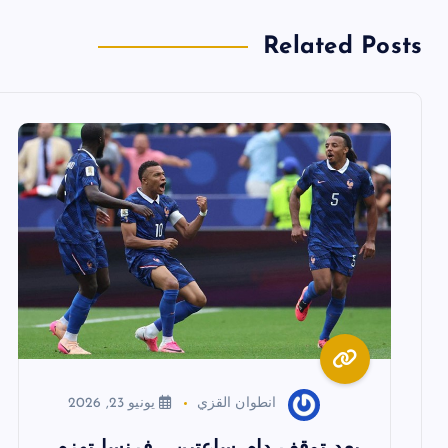
فّ
Related Posts
ح
ا
ل
م
ق
ا
انطوان القزي
يونيو 23, 2026
ل