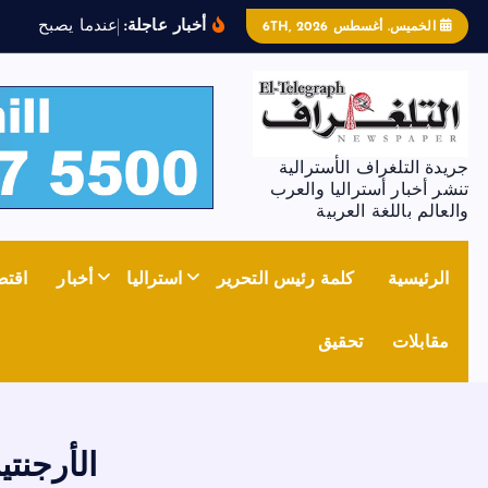
أخبار عاجلة:
ع
ن
د
م
ا
ي
ص
ب
ح
ا
ل
ح
د
ي
الخميس. أغسطس 6TH, 2026
جريدة التلغراف الأسترالية
تنشر أخبار أستراليا والعرب
والعالم باللغة العربية
الرئيسية
كلمة رئيس التحرير
استراليا
أخبار
اقتص
مقابلات
تحقيق
الأرجنت