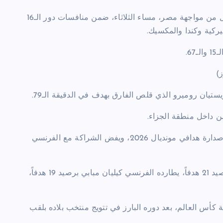
أنقذ ليونيل ميسي نجم وقائد الأرجنتين منتخب بلاده في توقيت قاتل من مواجهة مصر، مساء الثلاثاء، ضمن منافسات دور الـ16
يركية وكندا والمكسيك.
6.
)
ن روميرو الذي قلص الفارق بهدف في الدقيقة الـ79.
وبذلك، يرفع قائد المنتخب الأرجنتيني رصيده إلى 8 أهداف، ليعتلي صدارة هدافي مونديال 2026، ويفض الشراكة مع الفرنسي
وابتعد ليونيل ميسي أيضاً بصدارة الهداف التاريخي لكأس العالم برصيد 21 هدفاً، يطارده الفرنسي كيليان مبابي برصيد 19 هدفاً،
ك في 9 مباريات متتالية ببطولة كأس العالم، بعد دوره البارز في تتويج منتخب بلاده بلقب