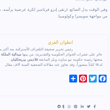
وفي الوقت بدل الضائع، ارتقى إنزو فرنانديز لكرة عرضية برأسه، مح
من مواجهة سويسرا وكولومبيا.
انطوان القزي
رئيس تحرير صحيفة التلغراف الأسترالية منذ أكثر من 35 عام
حائز على عشرات الجوائز الحكومية والتقديرية، من بينها
ميدالية الملكة 
منحتها رئيسة حكومة نيو ساوث ويلز السابقة
غلاديس بيريجكليان
.
له 18 كتاباً منشوراً، وقد تجاوز عدد مقالاته الصحفية الستة آلاف مقال.
S
Pi
T
F
h
nt
wi
a
ar
er
tt
c
e
es
er
e