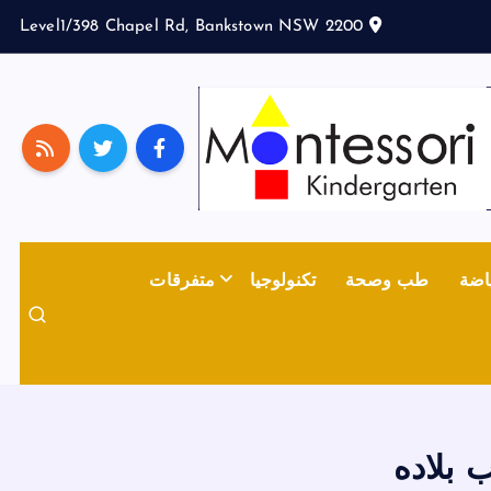
Level1/398 Chapel Rd, Bankstown NSW 2200
اضة
طب وصحة
تكنولوجيا
متفرقات
 بلاده