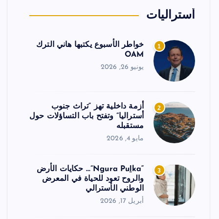
أستراليات
خواطر الأسبوع يكتبها هاني الترك
1
OAM
يونيو 26, 2026
أزمة داخلية تهز “تراث جنوب
2
أستراليا” وتفتح باب التساؤلات حول
مستقبله
مايو 4, 2026
“Ngura Puḻka”… حكايات الأرض
3
والروح تعود للحياة في المعرض
الوطني الأسترالي
أبريل 17, 2026