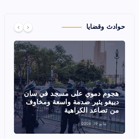
حوادث وقضايا
هجوم دموي على مسجد في سان
ت
دييغو يثير صدمة واسعة ومخاوف
ع
من تصاعد الكراهية
ا
مايو 19, 2026