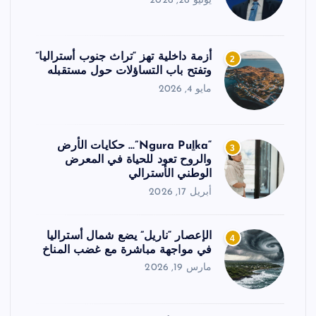
يونيو 26, 2026
أزمة داخلية تهز “تراث جنوب أستراليا”
2
وتفتح باب التساؤلات حول مستقبله
مايو 4, 2026
“Ngura Puḻka”… حكايات الأرض
3
والروح تعود للحياة في المعرض
الوطني الأسترالي
أبريل 17, 2026
الإعصار “ناريل” يضع شمال أستراليا
4
في مواجهة مباشرة مع غضب المناخ
مارس 19, 2026