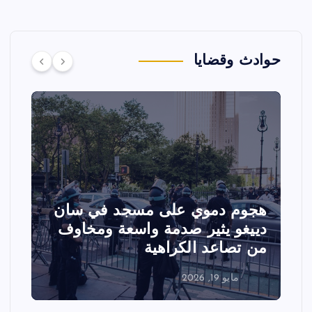
حوادث وقضايا
 دموي على مسجد في سان
تصادم مقاتلت
 يثير صدمة واسعة ومخاوف
عرض جوي في و
اعد الكراهية
الفعاليات
 19, 2026
مايو 18, 2026