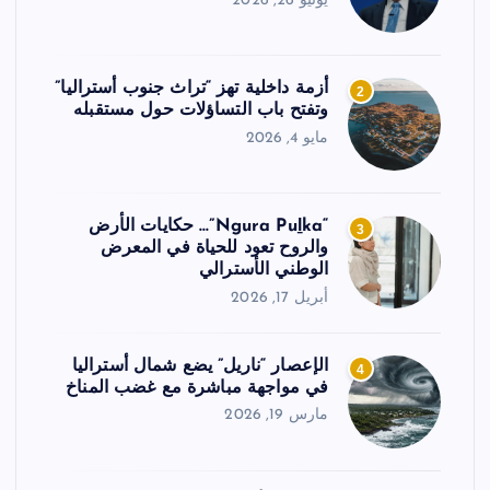
يونيو 26, 2026
أزمة داخلية تهز “تراث جنوب أستراليا”
2
وتفتح باب التساؤلات حول مستقبله
مايو 4, 2026
“Ngura Puḻka”… حكايات الأرض
3
والروح تعود للحياة في المعرض
الوطني الأسترالي
أبريل 17, 2026
الإعصار “ناريل” يضع شمال أستراليا
4
في مواجهة مباشرة مع غضب المناخ
مارس 19, 2026