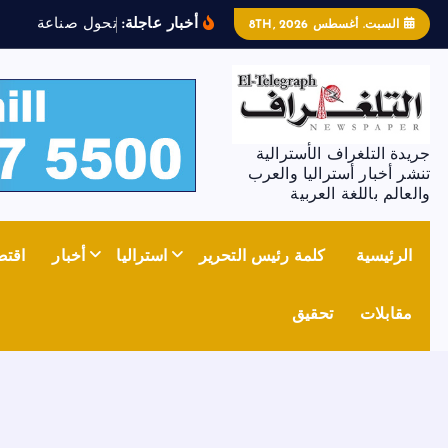
أخبار عاجلة:
ت
ح
و
ل
ص
ن
ا
ع
ة
ا
ل
ص
ل
ب
السبت. أغسطس 8TH, 2026
جريدة التلغراف الأسترالية
تنشر أخبار أستراليا والعرب
والعالم باللغة العربية
الرئيسية
كلمة رئيس التحرير
استراليا
أخبار
اقتص
مقابلات
تحقيق