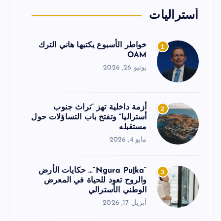
أستراليات
خواطر الأسبوع يكتبها هاني الترك
1
OAM
يونيو 26, 2026
أزمة داخلية تهز “تراث جنوب
2
أستراليا” وتفتح باب التساؤلات حول
مستقبله
مايو 4, 2026
“Ngura Puḻka”… حكايات الأرض
3
والروح تعود للحياة في المعرض
الوطني الأسترالي
أبريل 17, 2026