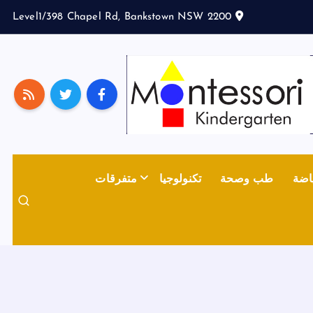
Level1/398 Chapel Rd, Bankstown NSW 2200
اضة
طب وصحة
تكنولوجيا
متفرقات