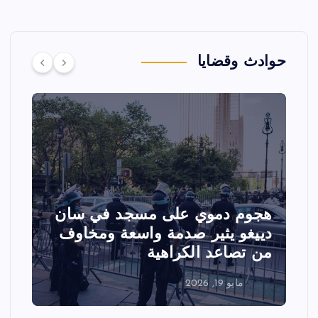
حوادث وقضايا
هجوم دموي على مسجد في سان
ت
دييغو يثير صدمة واسعة ومخاوف
ع
من تصاعد الكراهية
ا
مايو 19, 2026