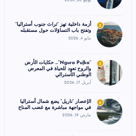
يونيو 26, 2026
أزمة داخلية تهز “تراث جنوب أستراليا”
2
وتفتح باب التساؤلات حول مستقبله
مايو 4, 2026
“Ngura Puḻka”… حكايات الأرض
3
والروح تعود للحياة في المعرض
الوطني الأسترالي
أبريل 17, 2026
الإعصار “ناريل” يضع شمال أستراليا
4
في مواجهة مباشرة مع غضب المناخ
مارس 19, 2026