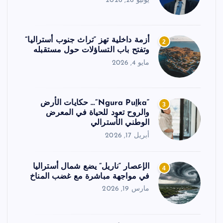
يونيو 26, 2026
أزمة داخلية تهز “تراث جنوب أستراليا”
2
وتفتح باب التساؤلات حول مستقبله
مايو 4, 2026
“Ngura Puḻka”… حكايات الأرض
3
والروح تعود للحياة في المعرض
الوطني الأسترالي
أبريل 17, 2026
الإعصار “ناريل” يضع شمال أستراليا
4
في مواجهة مباشرة مع غضب المناخ
مارس 19, 2026