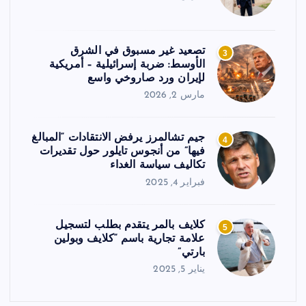
تصعيد غير مسبوق في الشرق
3
الأوسط: ضربة إسرائيلية – أمريكية
لإيران ورد صاروخي واسع
مارس 2, 2026
جيم تشالمرز يرفض الانتقادات “المبالغ
4
فيها” من أنجوس تايلور حول تقديرات
تكاليف سياسة الغداء
فبراير 4, 2025
كلايف بالمر يتقدم بطلب لتسجيل
5
علامة تجارية باسم “كلايف وبولين
بارتي”
يناير 5, 2025