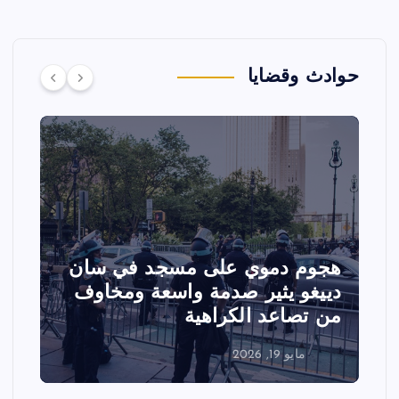
حوادث وقضايا
وي على مسجد في سان
تصادم مقاتلتين 
ير صدمة واسعة ومخاوف
عرض جوي في ولا
 الكراهية
الفعاليات
مايو 18, 2026