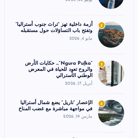
أزمة داخلية تهز “تراث جنوب أستراليا”
2
وتفتح باب التساؤلات حول مستقبله
مايو 4, 2026
“Ngura Puḻka”… حكايات الأرض
3
والروح تعود للحياة في المعرض
الوطني الأسترالي
أبريل 17, 2026
الإعصار “ناريل” يضع شمال أستراليا
4
في مواجهة مباشرة مع غضب المناخ
مارس 19, 2026