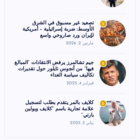
تصعيد غير مسبوق في الشرق
3
الأوسط: ضربة إسرائيلية – أمريكية
لإيران ورد صاروخي واسع
مارس 2, 2026
جيم تشالمرز يرفض الانتقادات “المبالغ
4
فيها” من أنجوس تايلور حول تقديرات
تكاليف سياسة الغداء
فبراير 4, 2025
كلايف بالمر يتقدم بطلب لتسجيل
5
علامة تجارية باسم “كلايف وبولين
بارتي”
يناير 5, 2025