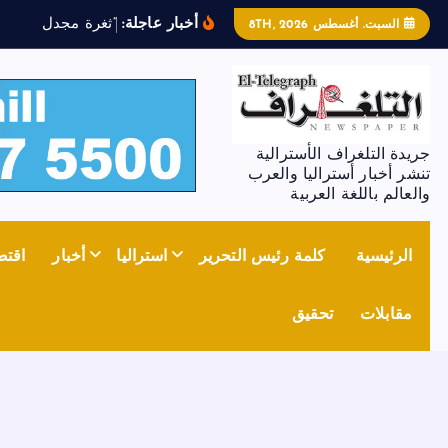
أخبار عاجلة:
“
ث
غ
ر
ة
م
ج
د
ل
ز
و
ن
”
ت
السبت. أغسطس 8TH, 2026
جريدة التلغراف الأسترالية
تنشر أخبار أستراليا والعرب
والعالم باللغة العربية
الرئيسية
كلمة رئيس التحرير
استراليا
أخبار
اقتص
مقابلات
تحقيق