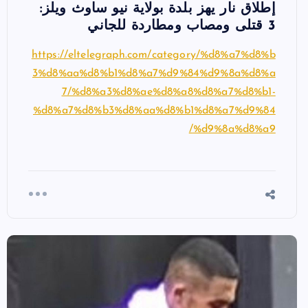
إطلاق نار يهز بلدة بولاية نيو ساوث ويلز:
3 قتلى ومصاب ومطاردة للجاني
https://eltelegraph.com/category/%d8%a7%d8%b
3%d8%aa%d8%b1%d8%a7%d9%84%d9%8a%d8%a
7/%d8%a3%d8%ae%d8%a8%d8%a7%d8%b1-
%d8%a7%d8%b3%d8%aa%d8%b1%d8%a7%d9%84
%d9%8a%d8%a9/