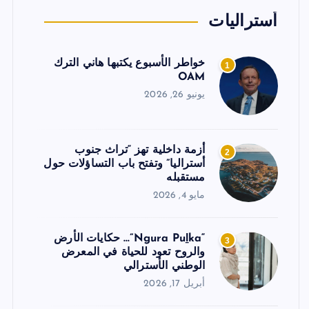
أستراليات
خواطر الأسبوع يكتبها هاني الترك
1
OAM
يونيو 26, 2026
أزمة داخلية تهز “تراث جنوب
2
أستراليا” وتفتح باب التساؤلات حول
مستقبله
مايو 4, 2026
“Ngura Puḻka”… حكايات الأرض
3
والروح تعود للحياة في المعرض
الوطني الأسترالي
أبريل 17, 2026