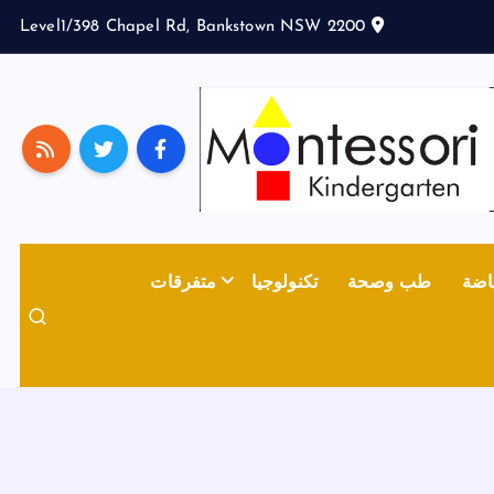
Level1/398 Chapel Rd, Bankstown NSW 2200
اضة
طب وصحة
تكنولوجيا
متفرقات