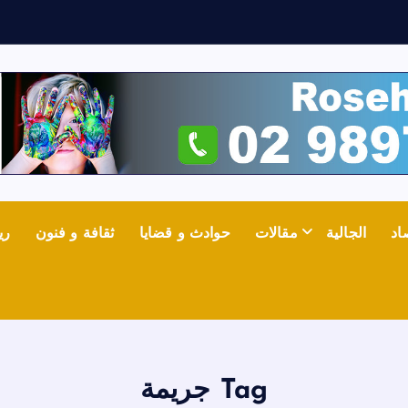
ش
اد
الجالية
مقالات
حوادث و قضايا
ثقافة و فنون
ري
Tag جريمة