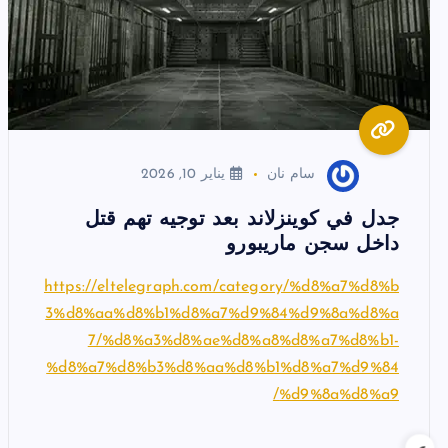
سام نان
يناير 10, 2026
جدل في كوينزلاند بعد توجيه تهم قتل
داخل سجن ماريبورو
https://eltelegraph.com/category/%d8%a7%d8%b
3%d8%aa%d8%b1%d8%a7%d9%84%d9%8a%d8%a
7/%d8%a3%d8%ae%d8%a8%d8%a7%d8%b1-
%d8%a7%d8%b3%d8%aa%d8%b1%d8%a7%d9%84
%d9%8a%d8%a9/