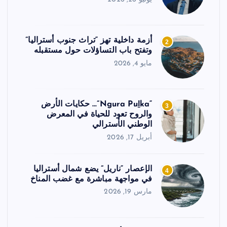
أزمة داخلية تهز “تراث جنوب أستراليا”
2
وتفتح باب التساؤلات حول مستقبله
مايو 4, 2026
“Ngura Puḻka”… حكايات الأرض
3
والروح تعود للحياة في المعرض
الوطني الأسترالي
أبريل 17, 2026
الإعصار “ناريل” يضع شمال أستراليا
4
في مواجهة مباشرة مع غضب المناخ
مارس 19, 2026