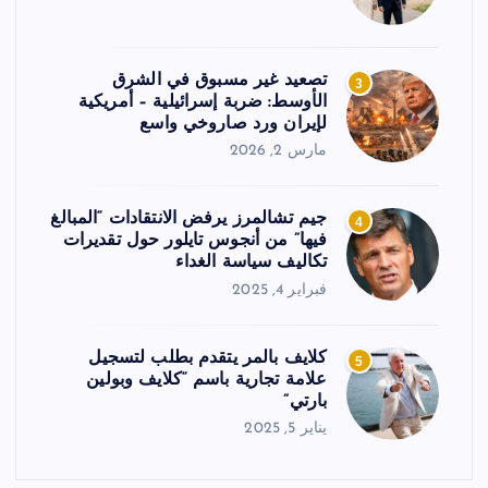
تصعيد غير مسبوق في الشرق
3
الأوسط: ضربة إسرائيلية – أمريكية
لإيران ورد صاروخي واسع
مارس 2, 2026
جيم تشالمرز يرفض الانتقادات “المبالغ
4
فيها” من أنجوس تايلور حول تقديرات
تكاليف سياسة الغداء
فبراير 4, 2025
كلايف بالمر يتقدم بطلب لتسجيل
5
علامة تجارية باسم “كلايف وبولين
بارتي”
يناير 5, 2025