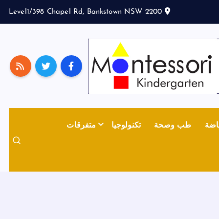
Level1/398 Chapel Rd, Bankstown NSW 2200
اضة
طب وصحة
تكنولوجيا
متفرقات