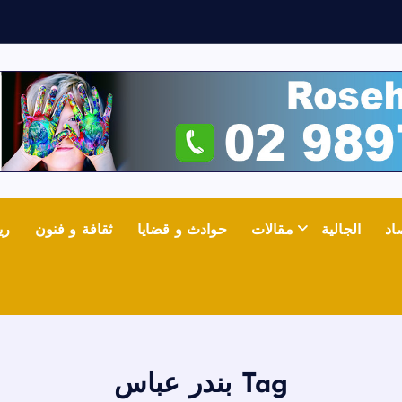
ث
اد
الجالية
مقالات
حوادث و قضايا
ثقافة و فنون
ري
Tag بندر عباس