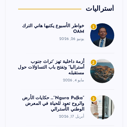
أستراليات
خواطر الأسبوع يكتبها هاني الترك
1
OAM
يونيو 26, 2026
أزمة داخلية تهز “تراث جنوب
2
أستراليا” وتفتح باب التساؤلات حول
مستقبله
مايو 4, 2026
“Ngura Puḻka”… حكايات الأرض
3
والروح تعود للحياة في المعرض
الوطني الأسترالي
أبريل 17, 2026