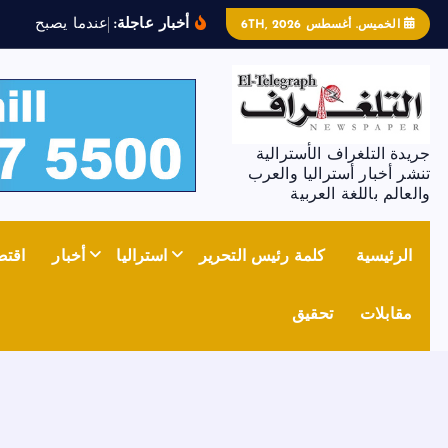
أخبار عاجلة:
ع
ن
د
م
ا
ي
ص
ب
ح
ا
ل
ح
د
ي
الخميس. أغسطس 6TH, 2026
جريدة التلغراف الأسترالية
تنشر أخبار أستراليا والعرب
والعالم باللغة العربية
الرئيسية
كلمة رئيس التحرير
استراليا
أخبار
اقتص
مقابلات
تحقيق