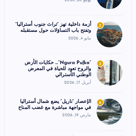
يونيو 26, 2026
أزمة داخلية تهز “تراث جنوب أستراليا”
2
وتفتح باب التساؤلات حول مستقبله
مايو 4, 2026
“Ngura Puḻka”… حكايات الأرض
3
والروح تعود للحياة في المعرض
الوطني الأسترالي
أبريل 17, 2026
الإعصار “ناريل” يضع شمال أستراليا
4
في مواجهة مباشرة مع غضب المناخ
مارس 19, 2026