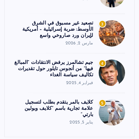
تصعيد غير مسبوق في الشرق
3
الأوسط: ضربة إسرائيلية – أمريكية
لإيران ورد صاروخي واسع
مارس 2, 2026
جيم تشالمرز يرفض الانتقادات “المبالغ
4
فيها” من أنجوس تايلور حول تقديرات
تكاليف سياسة الغداء
فبراير 4, 2025
كلايف بالمر يتقدم بطلب لتسجيل
5
علامة تجارية باسم “كلايف وبولين
بارتي”
يناير 5, 2025