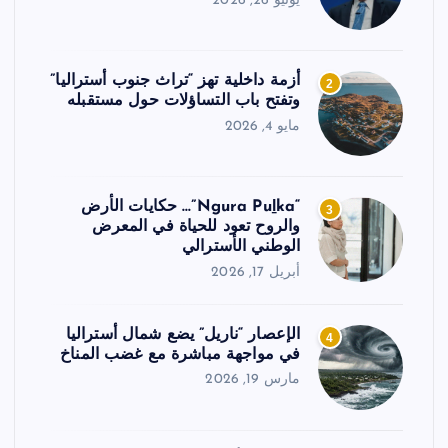
يونيو 26, 2026
أزمة داخلية تهز “تراث جنوب أستراليا”
2
وتفتح باب التساؤلات حول مستقبله
مايو 4, 2026
“Ngura Puḻka”… حكايات الأرض
3
والروح تعود للحياة في المعرض
الوطني الأسترالي
أبريل 17, 2026
الإعصار “ناريل” يضع شمال أستراليا
4
في مواجهة مباشرة مع غضب المناخ
مارس 19, 2026