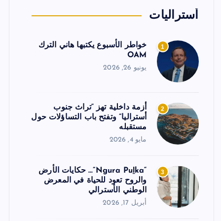
أستراليات
خواطر الأسبوع يكتبها هاني الترك
1
OAM
يونيو 26, 2026
أزمة داخلية تهز “تراث جنوب
2
أستراليا” وتفتح باب التساؤلات حول
مستقبله
مايو 4, 2026
“Ngura Puḻka”… حكايات الأرض
3
والروح تعود للحياة في المعرض
الوطني الأسترالي
أبريل 17, 2026