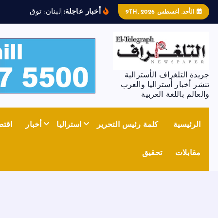
أخبار عاجلة:
ل
ب
ن
ا
ن
:
ت
و
ق
ي
ف
ض
ا
ب
ط
الأحد. أغسطس 9TH, 2026
جريدة التلغراف الأسترالية
تنشر أخبار أستراليا والعرب
والعالم باللغة العربية
الرئيسية
كلمة رئيس التحرير
استراليا
أخبار
اقتص
مقابلات
تحقيق