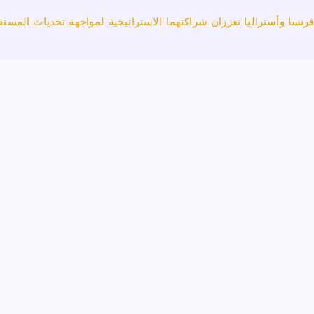
رنسا وأستراليا تعززان شراكتهما الاستراتيجية لمواجهة تحديات المستق