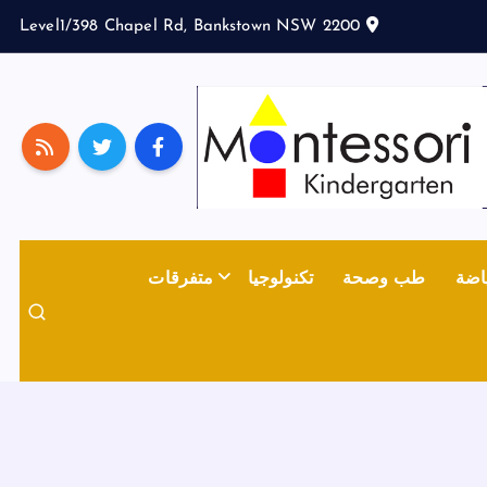
Level1/398 Chapel Rd, Bankstown NSW 2200
اضة
طب وصحة
تكنولوجيا
متفرقات