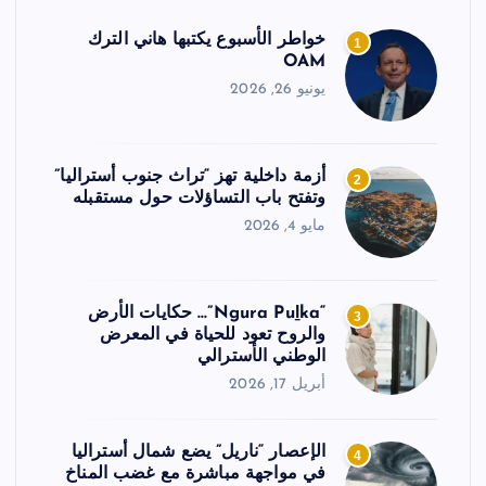
خواطر الأسبوع يكتبها هاني الترك
1
OAM
يونيو 26, 2026
أزمة داخلية تهز “تراث جنوب أستراليا”
2
وتفتح باب التساؤلات حول مستقبله
مايو 4, 2026
“Ngura Puḻka”… حكايات الأرض
3
والروح تعود للحياة في المعرض
الوطني الأسترالي
أبريل 17, 2026
الإعصار “ناريل” يضع شمال أستراليا
4
في مواجهة مباشرة مع غضب المناخ