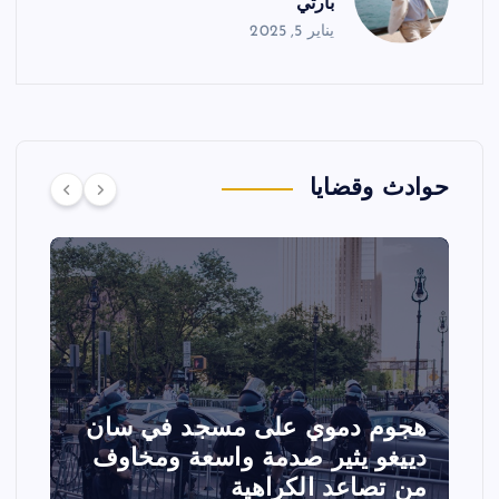
بارتي”
يناير 5, 2025
حوادث وقضايا
هجوم دموي على مسجد في سان
ت
دييغو يثير صدمة واسعة ومخاوف
ع
من تصاعد الكراهية
ا