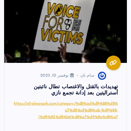
سام نان
نوفمبر 10, 2025
تهديدات بالقتل والاغتصاب تطال نائبتين
أستراليتين بعد إدانة تجمع نازي
https://eltelegraph.com/category/%d8%ad%d9%88%d8%
a7%d8%af%d8%ab-%d9%88-
%d9%82%d8%b6%d8%a7%d9%8a%d8%a7/