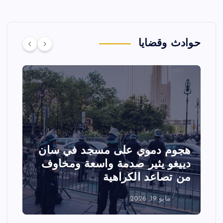
حوادث وقضايا
هجوم دموي على مسجد في سان
ت
دييغو يثير صدمة واسعة ومخاوف
ع
من تصاعد الكراهية
ا
مايو 19, 2026