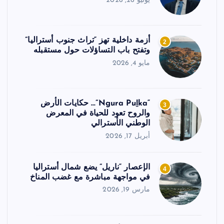
يونيو 26, 2026
أزمة داخلية تهز “تراث جنوب أستراليا”
2
وتفتح باب التساؤلات حول مستقبله
مايو 4, 2026
“Ngura Puḻka”… حكايات الأرض
3
والروح تعود للحياة في المعرض
الوطني الأسترالي
أبريل 17, 2026
الإعصار “ناريل” يضع شمال أستراليا
4
في مواجهة مباشرة مع غضب المناخ
مارس 19, 2026