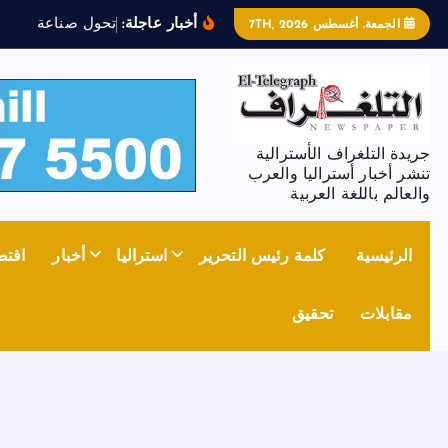
أخبار عاجلة:
ت
ح
و
ل
ص
ن
ا
ع
ة
ا
ل
ص
ل
ب
الجمعة. أغسطس 7TH, 2026
جريدة التلغراف الأسترالية
تنشر أخبار أستراليا والعرب
والعالم باللغة العربية
الرئيسية
كلمة رئيس التحرير
استراليا
أخبار
اقتص
مقابلات
تحقيق