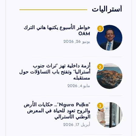
أستراليات
خواطر الأسبوع يكتبها هاني الترك
1
OAM
يونيو 26, 2026
أزمة داخلية تهز “تراث جنوب
2
أستراليا” وتفتح باب التساؤلات حول
مستقبله
مايو 4, 2026
“Ngura Puḻka”… حكايات الأرض
3
والروح تعود للحياة في المعرض
الوطني الأسترالي
أبريل 17, 2026