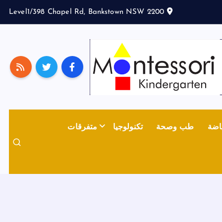
Level1/398 Chapel Rd, Bankstown NSW 2200
اضة
طب وصحة
تكنولوجيا
متفرقات