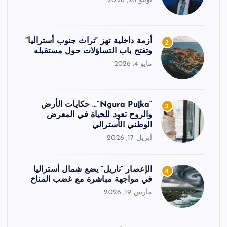
يونيو 26, 2026
أزمة داخلية تهز “تراث جنوب أستراليا”
2
وتفتح باب التساؤلات حول مستقبله
مايو 4, 2026
“Ngura Puḻka”… حكايات الأرض
3
والروح تعود للحياة في المعرض
الوطني الأسترالي
أبريل 17, 2026
الإعصار “ناريل” يضع شمال أستراليا
4
في مواجهة مباشرة مع غضب المناخ
مارس 19, 2026