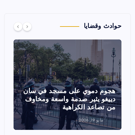
حوادث وقضايا
هجوم دموي على مسجد في سان
ت
دييغو يثير صدمة واسعة ومخاوف
ع
من تصاعد الكراهية
ا
مايو 19, 2026