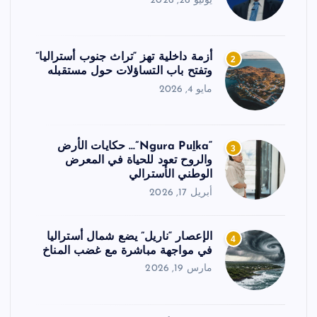
يونيو 26, 2026
أزمة داخلية تهز “تراث جنوب أستراليا”
2
وتفتح باب التساؤلات حول مستقبله
مايو 4, 2026
“Ngura Puḻka”… حكايات الأرض
3
والروح تعود للحياة في المعرض
الوطني الأسترالي
أبريل 17, 2026
الإعصار “ناريل” يضع شمال أستراليا
4
في مواجهة مباشرة مع غضب المناخ
مارس 19, 2026