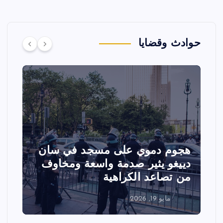
حوادث وقضايا
وي على مسجد في سان
تصادم مقاتلتين 
ير صدمة واسعة ومخاوف
عرض جوي في ولا
 الكراهية
الفعاليات
مايو 18, 2026