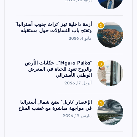
يونيو 26, 2026
أزمة داخلية تهز “تراث جنوب أستراليا”
2
وتفتح باب التساؤلات حول مستقبله
مايو 4, 2026
“Ngura Puḻka”… حكايات الأرض
3
والروح تعود للحياة في المعرض
الوطني الأسترالي
أبريل 17, 2026
الإعصار “ناريل” يضع شمال أستراليا
4
في مواجهة مباشرة مع غضب المناخ
مارس 19, 2026