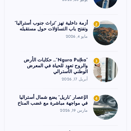
أزمة داخلية تهز “تراث جنوب أستراليا”
2
وتفتح باب التساؤلات حول مستقبله
مايو 4, 2026
“Ngura Puḻka”… حكايات الأرض
3
والروح تعود للحياة في المعرض
الوطني الأسترالي
أبريل 17, 2026
الإعصار “ناريل” يضع شمال أستراليا
4
في مواجهة مباشرة مع غضب المناخ
مارس 19, 2026