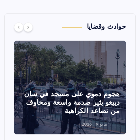
حوادث وقضايا
هجوم دموي على مسجد في سان
ت
دييغو يثير صدمة واسعة ومخاوف
ع
من تصاعد الكراهية
ا
مايو 19, 2026