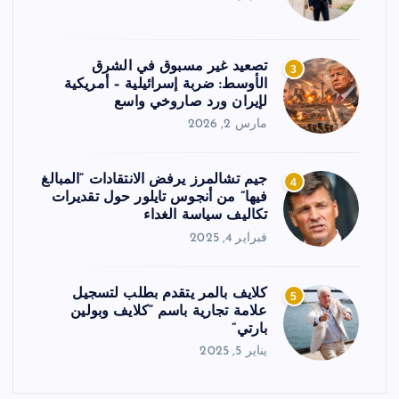
تصعيد غير مسبوق في الشرق
3
الأوسط: ضربة إسرائيلية – أمريكية
لإيران ورد صاروخي واسع
مارس 2, 2026
جيم تشالمرز يرفض الانتقادات “المبالغ
4
فيها” من أنجوس تايلور حول تقديرات
تكاليف سياسة الغداء
فبراير 4, 2025
كلايف بالمر يتقدم بطلب لتسجيل
5
علامة تجارية باسم “كلايف وبولين
بارتي”
يناير 5, 2025