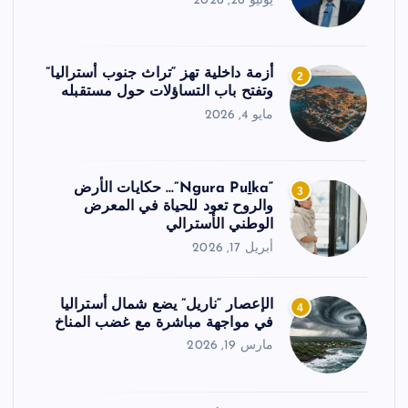
يونيو 26, 2026
أزمة داخلية تهز “تراث جنوب أستراليا”
2
وتفتح باب التساؤلات حول مستقبله
مايو 4, 2026
“Ngura Puḻka”… حكايات الأرض
3
والروح تعود للحياة في المعرض
الوطني الأسترالي
أبريل 17, 2026
الإعصار “ناريل” يضع شمال أستراليا
4
في مواجهة مباشرة مع غضب المناخ
مارس 19, 2026