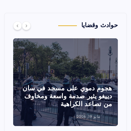
حوادث وقضايا
هجوم دموي على مسجد في سان
ت
دييغو يثير صدمة واسعة ومخاوف
ع
من تصاعد الكراهية
ا
مايو 19, 2026