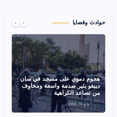
حوادث وقضايا
هجوم دموي على مسجد في سان
ت
دييغو يثير صدمة واسعة ومخاوف
ع
من تصاعد الكراهية
ا
مايو 19, 2026