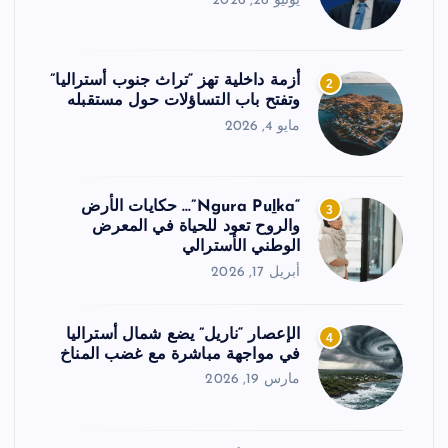
يونيو 26, 2026
أزمة داخلية تهز “تراث جنوب أستراليا”
2
وتفتح باب التساؤلات حول مستقبله
مايو 4, 2026
“Ngura Puḻka”… حكايات الأرض
3
والروح تعود للحياة في المعرض
الوطني الأسترالي
أبريل 17, 2026
الإعصار “ناريل” يضع شمال أستراليا
4
في مواجهة مباشرة مع غضب المناخ
مارس 19, 2026