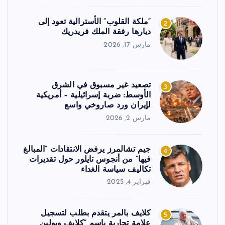
“ملكة القلوب” الأسترالية تعود إلى
2
ديارها رفقة الملك فريدريك
مارس 17, 2026
تصعيد غير مسبوق في الشرق
3
الأوسط: ضربة إسرائيلية – أمريكية
لإيران ورد صاروخي واسع
مارس 2, 2026
جيم تشالمرز يرفض الانتقادات “المبالغ
4
فيها” من أنجوس تايلور حول تقديرات
تكاليف سياسة الغداء
فبراير 4, 2025
كلايف بالمر يتقدم بطلب لتسجيل
5
علامة تجارية باسم “كلايف وبولين