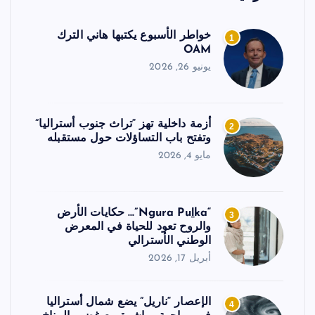
خواطر الأسبوع يكتبها هاني الترك
1
OAM
يونيو 26, 2026
أزمة داخلية تهز “تراث جنوب أستراليا”
2
وتفتح باب التساؤلات حول مستقبله
مايو 4, 2026
“Ngura Puḻka”… حكايات الأرض
3
والروح تعود للحياة في المعرض
الوطني الأسترالي
أبريل 17, 2026
الإعصار “ناريل” يضع شمال أستراليا
4