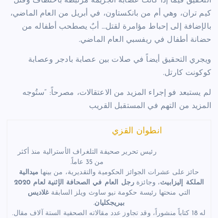
التحقيق فيما إذا كانت عصابة الجريمة مرتبطة باختطاف وقتل
كيم تران، وهي أم من بانكستاون، في أبريل من العام الماضي،
بالإضافة إلى إحباط مؤامرة لقتل… أبٌ يصطحب أطفاله من
حضانة أطفال في ريفسبي العام الماضي.
ويجري التحقيق أيضاً في صلات بين عصابة بادجر وعصابة
كوكونت كارتل.
لم يستبعد فو إجراء المزيد من الاعتقالات، مصرحاً: “ستُوجه
المزيد من التهم في المستقبل القريب
انطوان القزي
رئيس تحرير صحيفة التلغراف الأسترالية منذ أكثر
من 35 عاماً.
حائز على عشرات الجوائز الحكومية والتقديرية، من بينها
ميدالية
الملكة إليزابيث
، وجائزة
رجل العام في الصحافة الإثنية لعام 2020
التي منحتها رئيسة حكومة نيو ساوث ويلز السابقة
غلاديس
بيريجكليان
.
له 18 كتاباً منشوراً، وقد تجاوز عدد مقالاته الصحفية الستة آلاف مقال.