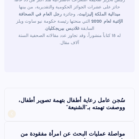
رئيس تحرير صحيفة التلغراف الأسترالية منذ أكثر من 35 عاماً.
حائز على عشرات الجوائز الحكومية والتقديرية، من بينها
ميدالية الملكة إليزابيث
، وجائزة
رجل العام في الصحافة
الإثنية لعام 2020
التي منحتها رئيسة حكومة نيو ساوث ويلز
السابقة
غلاديس بيريجكليان
.
له 18 كتاباً منشوراً، وقد تجاوز عدد مقالاته الصحفية الستة
آلاف مقال.
ت
سُجن عامل رعاية أطفال بتهمة تصوير أطفال،
ص
ووصفت تهمته بـ”الشنيعة”
فّ
مواصلة عمليات البحث عن امرأة مفقودة من