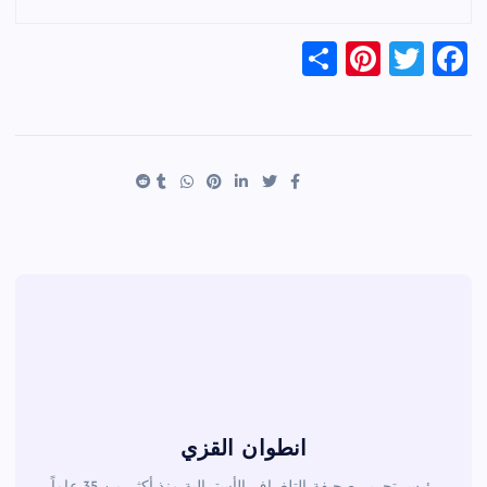
S
Pi
T
F
h
nt
wi
a
ar
er
tt
c
e
es
er
e
t
b
o
o
k
انطوان القزي