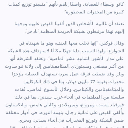
كانوا وسطاء للعصابة، واصفًا إياهم بأنهم “منسقو توزيع كميات
كبيرة من المخدرات المحظورة”.
نعتقد أن غالبية الأشخاص الذين ألقينا القبض عليهم ووجهنا
إليهم تهمًا مرتبطون بشبكة الجريمة المنظمة “بادجر”.
وقال فوكس: “إنها تجلب معها العنف، وهو ما شهدناه في
الشوارع، ولهذا السبب بذلنا جهدًا مكثفًا لاستهداف هذه الشبكة
على مدار الأشهر الثمانية عشر الماضية”. وتعتقد الشرطة أنها
من أكبر مصنعي ومستوردي الميثامفيتامين إلى ولاية نيو ساوث
ويلز. وقد ضبطت فرقة عمل سرية تستهدف العصابة مؤخرًا
مخدرات بقيمة 77 مليون دولار، بما في ذلك الكوكايين
والميثامفيتامين والكيتامين. وخلال الأسبوع الماضي، نُفذت
سلسلة من المداهمات في أنحاء غرب سيدني، بما في ذلك
فيرفيلد إيست، وبيرونغ، وميريلاندز، وكانلي هايتس، وبانكستاون.
وأُلقي القبض على ثمانية رجال، بتهمة التورط في أدوار مختلفة
ضمن الشبكة وتوزيع المخدرات في أنحاء سيدني. ويجري