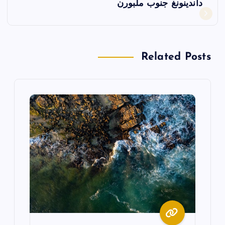
ح
داندينونغ جنوب ملبورن
ا
ل
Related Posts
م
ق
ا
ل
ا
ت