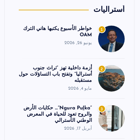
أستراليات
خواطر الأسبوع يكتبها هاني الترك
1
OAM
يونيو 26, 2026
أزمة داخلية تهز “تراث جنوب
2
أستراليا” وتفتح باب التساؤلات حول
مستقبله
مايو 4, 2026
“Ngura Puḻka”… حكايات الأرض
3
والروح تعود للحياة في المعرض
الوطني الأسترالي
أبريل 17, 2026