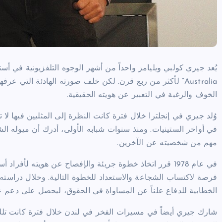
Australia” لأكثر من ربع قرن. لكن خلف صورته الهادئة الت
الخوف والرغبة في التعبير عن هويته الحقيقية.
وُلد جيري في إنجلترا خلال فترة كانت النظرة إلى المثليين فيها لا ت
في أواخر الستينيات. ومنذ سنوات شبابه الأولى، أدرك أن ميوله الش
مهم من شخصيته عن الآخرين.
في عام 1978 قرر اتخاذ خطوة جريئة والإفصاح عن هويته لأفر
فرصة لاكتساب الشجاعة والاستعداد للخطوة التالية. وخلال دراسته ف
الخطابية للدفاع علناً عن المساواة في الحقوق، ليحصل على دعم ع
شارك جيري أيضاً في مسيرات الفخر في لندن خلال فترة كانت تلك ال