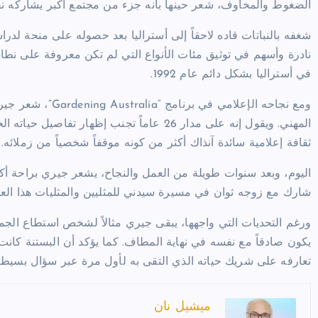
الضغوط والمخاوف، شعر حينها بأنه جزء من مجتمع أكبر يشاركه نف
شغفه بالنباتات قاده لاحقاً إلى أستراليا بعد حصوله على منحة لدراسة
نادرة وأسهم في توثيق مئات الأنواع التي لم تكن معروفة على نطاق و
في أستراليا بشكل دائم عام 1992.
ومع نجاحه الإعلام
المهني. ويقول إنه على مدار 26 عاماً تجنب إظه
ثقافة إعلامية سائدة آنذاك أكثر من كونه موقفاً شخصياً من زملائه.
اليوم، وبعد سنوات طويلة من العمل والنجاح، يشعر جيري براحة أكب
شارك مع زوجه ثوان في مسيرة سيدني للمثليين والمثليات هذا العا
ورغم التحديات التي واجهها، يبقى جيري مثالاً لشخص استطاع الجمع
يكون صادقاً مع نفسه في نهاية المطاف. كما يؤكد أن البستنة كانت
تعارفه على شريك حياته الذي التقى به لأول مرة عبر سؤال بسيط ع
ميشيل نان