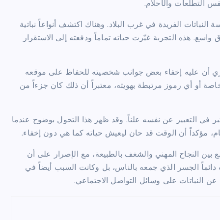
س التطلعات والأحلام.
 النباتات الفريدة في غرب البلاد. وهناك اكتشف أنواعاً نباتية
اسع. هذه التجربة غيّرت حياته تماماً ودفعته إلى الاستقرار
ي في برنامج “Gardening Australia”، شعر جيري أن عليه إخفاء بعض جوانب شخصيته للحفاظ على موقعه
ار تفاصيل حياته الخاصة أو أي رموز مرتبطة بهويته، معتبراً أن ذلك كان جزءاً من
ر في التعبير عن نفسه علناً. وقد ظهر هذا التحول بوضوح عندما
م، مؤكداً أن الوقت قد حان ليعيش حياته كما هي دون إخفاء.
 بين النجاح المهني والشغف بالطبيعة، مع الإصرار على أن
 دائماً الجسر الذي جمعه بالناس، بل وكانت السبب أيضاً في
ن النباتات على وسائل التواصل الاجتماعي.