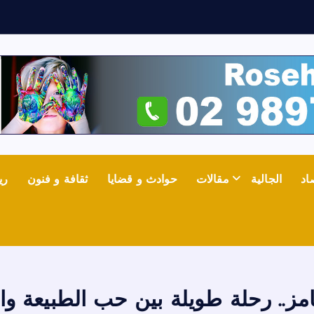
ش
ع
ل
اد
الجالية
مقالات
حوادث و قضايا
ثقافة و فنون
ري
مز.. رحلة طويلة بين حب الطبيعة و