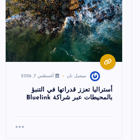
م
ق
ا
ل
ا
ميشيل نان
أغسطس 7, 2026
ت
أستراليا تعزز قدراتها في التنبؤ
بالمحيطات عبر شراكة Bluelink