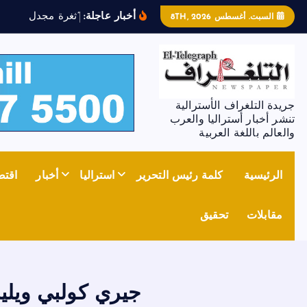
أخبار عاجلة:
“
ث
غ
ر
ة
م
ج
د
ل
ز
و
ن
”
ت
السبت. أغسطس 8TH, 2026
جريدة التلغراف الأسترالية
تنشر أخبار أستراليا والعرب
والعالم باللغة العربية
الرئيسية
كلمة رئيس التحرير
استراليا
أخبار
اقتص
مقابلات
تحقيق
جيري كولبي ويليا