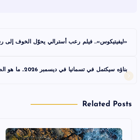
ت
«ليفيتيكوس».. فيلم رعب أسترالي يحوّل الخوف إلى رس
ص
فّ
بناؤه سيكتمل في تسمانيا في ديسمبر 2026.. ما هو الصندوق الأسود لكوكب الأرض؟
ح
ا
Related Posts
ل