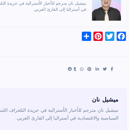
ميشيل نان مترجم للأخبار الأسترالية في جريدة التلغ
في أستراليا إلى القارئ العربي.
S
Pi
T
F
h
nt
wi
a
ar
er
tt
c
e
es
er
e
t
b
o
o
k
ميشيل نان
ميشيل نان مترجم للأخبار الأسترالية في جريدة التلغراف اللبن
السياسية والاقتصادية في أستراليا إلى القارئ العربي.