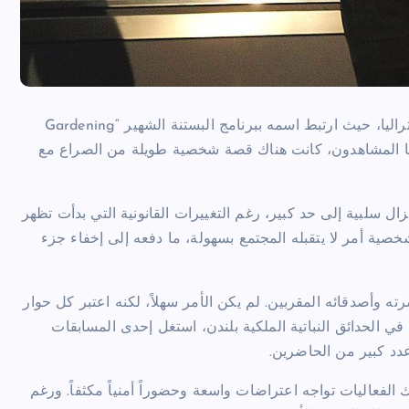
يُعد جيري كولبي ويليامز واحداً من أشهر الوجوه التلفزيونية في أستراليا، حيث ارتبط اسمه ببرنامج البستنة الشهير “Gardening
ي عرفها المشاهدون، كانت هناك قصة شخصية طويلة من الصراع مع
زال سلبية إلى حد كبير، رغم التغييرات القانونية التي بدأت تظهر
خصية أمر لا يتقبله المجتمع بسهولة، ما دفعه إلى إخفاء جزء
اد أسرته وأصدقائه المقربين. لم يكن الأمر سهلاً، لكنه اعتبر كل حوار
ي الحدائق النباتية الملكية بلندن، استغل إحدى المسابقات
دد كبير من الحاضرين.
فعاليات تواجه اعتراضات واسعة وحضوراً أمنياً مكثفاً. ورغم