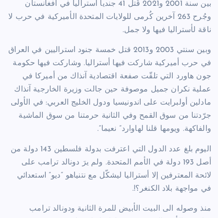
بين سنة 2001 و2021 قُتل 41 جندياً أسترالياً في أفغانستان
وجُرح 263 آخرين كُرمى للولايات المتحدة الأميركية في حرب لا
ناقة لأستراليا فيها ولا جمل.
وبين سنتي 2003 و2013 قتل خمسة جنود استراليين في العراق
في حرب أميركية شاركت فيها أستراليا. وشاركت فيها حكومة
جون هاورد التي تلقّت صفعة اقتصادية آنذاك من أميركا في
عملية نكران جميل موصوفة حين جالت وزيرة الخارجية آنذاك
مادلين أولبرايت على اندونيسيا ودول الخليج العربي: في الأولى
جرّدتنا من سوق القمح وفي الثانية حرمتنا من سوق الماشية
والفاكهة. ويومها قلنا لهاوارد” نعيما”.
اليوم بلغ عدد الدول التي اعترفت بدولة فلسطين 143 دولة من
أصل 193 دولة في الأمم المتحدة. ولم يرَ دونالد ترامب على
لائحة المعترفين إلا أستراليا ليشكّل مع نتنياهو “ديو” استعدائي
في مواجهة بلاد الكنغر؟!.
منذ وصوله الى البيت الأبيض للمرة الثانية ودونالد ترامب