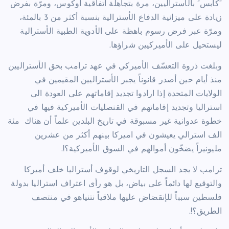
“كابس” بالأستراليين، مرة بتجاهلة اتفاقية اوكوس، ومرّة بفرض
زيادة على ميزانية الدفاع الأسترالية بنسبة أكثر من 3 بالمئة،
ومرّة عبر فرض رسوم باهظة على الأدوية الطبية الأسترالية
ليستحيل على الأميركيين شراؤها.
وبلغت ذروة التعسّف الأميركي في عهد ترامب بحق الأستراليين
منذ أيام حين أصدر قانوناً يجبر الأستراليين المقيمين في
الولايات المتحدة إذا ارادوا تجديد إقاماتهم على العودة الى
استراليا وتجديد إقاماتهم في القنصليات الأميركية فيها في
خطوة عدوانية غير مسبوقة في تاريخ البلدين علماً أن هناك مئة
الف استرالي يعيشون في اميركا بينهم أكثر من عشرين
مليونيراً يضخّون أموالهم في السوق الأميركية؟!.
ترامب لا يجد السجل التاريخي لوقوف أستراليا خلف أميركا
والتوقيع لها دائماً على بياض، بل هو رأى اعتراف استراليا بدولة
فلسطين سبباً للإنقضاض عليها ملاقياً نتنياهو في منتصف
الطريق؟!.