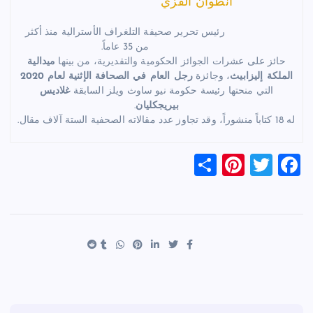
انطوان القزي
رئيس تحرير صحيفة التلغراف الأسترالية منذ أكثر
من 35 عاماً.
حائز على عشرات الجوائز الحكومية والتقديرية، من بينها
ميدالية
الملكة إليزابيث
، وجائزة
رجل العام في الصحافة الإثنية لعام 2020
التي منحتها رئيسة حكومة نيو ساوث ويلز السابقة
غلاديس
بيريجكليان
.
له 18 كتاباً منشوراً، وقد تجاوز عدد مقالاته الصحفية الستة آلاف مقال.
S
Pi
T
F
h
nt
wi
a
ar
er
tt
c
e
es
er
e
t
b
o
o