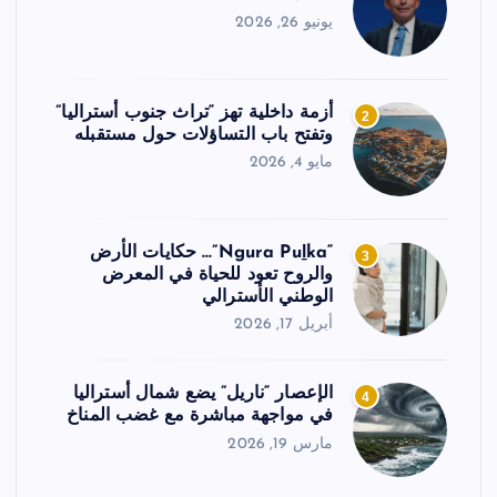
يونيو 26, 2026
أزمة داخلية تهز “تراث جنوب أستراليا”
2
وتفتح باب التساؤلات حول مستقبله
مايو 4, 2026
“Ngura Puḻka”… حكايات الأرض
3
والروح تعود للحياة في المعرض
الوطني الأسترالي
أبريل 17, 2026
الإعصار “ناريل” يضع شمال أستراليا
4
في مواجهة مباشرة مع غضب المناخ
مارس 19, 2026