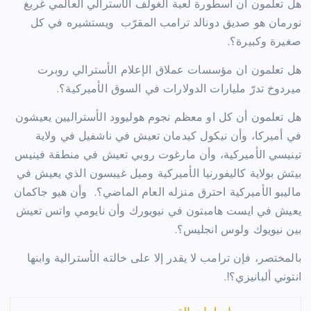
هل تعلمون أن اسطورة لعبة الغولف الأسترالي العالمي غريغ
نورمان هو صديق دونالد ترامب المقرّب ويستشيره في كل
صغيرة وكبيرة؟.
هل تعلمون ان مؤسسات عملاق الإعلام الأسترالي روبرت
ميردوخ تدرّ مليارات الدولارات في السوق الأميركية؟.
هل تعلمون أن كل او معظم نجوم هوليوود الأستراليين يعيشون
في أميركا، وأن نيكول كيدمان تعيش في ناشفيل في ولاية
تينيسي الأميركية، وأن مارغوت روبي تعيش في منطقة فينيس
بيتش بولاية كاليفورنيا الأميركية وميل غيبسون الذي يعيش في
ماليبو الأميركية احترق منزله العام الماضي؟. وأن هيو جاكمان
يعيش في ايست هامبتون في نيويورك وأن نايومي واتس تعيش
بين نيويوك ولوس انجليس؟.
بالمختصر، فإن ترامب لا يقدر إلا على خالته الأسترالية وابنها
انتوني ألبانيزي؟!.