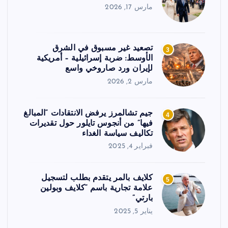
مارس 17, 2026
تصعيد غير مسبوق في الشرق
3
الأوسط: ضربة إسرائيلية – أمريكية
لإيران ورد صاروخي واسع
مارس 2, 2026
جيم تشالمرز يرفض الانتقادات “المبالغ
4
فيها” من أنجوس تايلور حول تقديرات
تكاليف سياسة الغداء
فبراير 4, 2025
كلايف بالمر يتقدم بطلب لتسجيل
5
علامة تجارية باسم “كلايف وبولين
بارتي”
يناير 5, 2025