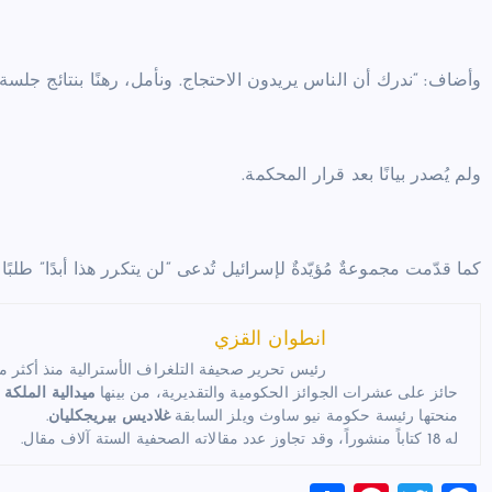
وأضاف: “ندرك أن الناس يريدون الاحتجاج. ونأمل، رهنًا بنتائج جلس
ولم يُصدر بيانًا بعد قرار المحكمة.
كما قدّمت مجموعةٌ مُؤيّدةٌ لإسرائيل تُدعى “لن يتكرر هذا أبدًا” طلبًا
انطوان القزي
رئيس تحرير صحيفة التلغراف الأسترالية منذ أكثر من 35 عام
حائز على عشرات الجوائز الحكومية والتقديرية، من بينها
ميدالية الملكة 
منحتها رئيسة حكومة نيو ساوث ويلز السابقة
غلاديس بيريجكليان
.
له 18 كتاباً منشوراً، وقد تجاوز عدد مقالاته الصحفية الستة آلاف مقال.