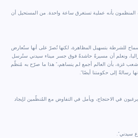
ه المنظمون بأنه عملية تستغرق ساعة واحدة. من المستحيل أن
اح للشرطة بتسهيل المظاهرة، لكنها تُصرّ على أنها ستُعارض
راليا، ونعلم أن مسيرةً حاشدةً فوق جسر ميناء سيدني ستُرسل
شعب غزة، بأن العالم أجمع لم ينساهم،” هذا ما صرّح به مُنظّم
 رسالةٌ إلى حكومتنا أيضًا”.
غبون في الاحتجاج، ويأمل في التفاوض مع المُنظّمين لإيجاد
ع سيدني”.