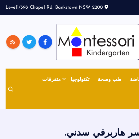
Level1/398 Chapel Rd, Bankstown NSW 2200
اضة
طب وصحة
تكنولوجيا
متفرقات
جسر هاربرفي سدني.