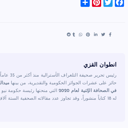
S
Pi
T
F
h
nt
wi
a
ar
er
tt
c
e
es
er
e
t
b
o
o
k
انطوان القزي
رئيس تحرير صحيفة التلغراف الأسترالية منذ أكثر من 35 عاماً.
حائز على عشرات الجوائز الحكومية والتقديرية، من بينها
ميدال
في الصحافة الإثنية لعام 2020
التي منحتها رئيسة حكومة نيو 
له 18 كتاباً منشوراً، وقد تجاوز عدد مقالاته الصحفية الستة آلاف مقال.