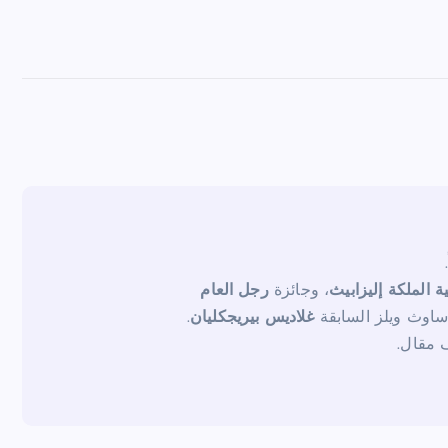
ية الملكة إليزابيث
، وجائزة
رجل العام
ساوث ويلز السابقة
غلاديس بيريجكليان
.