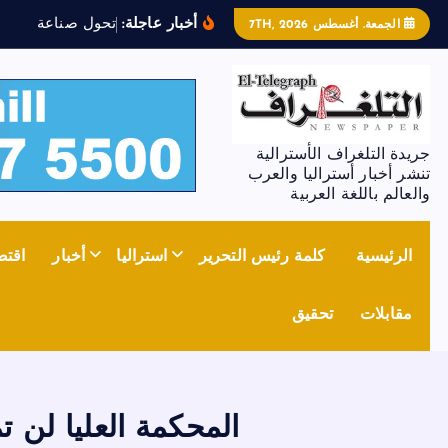
أخبار عاجلة:
ت
ح
و
ل
ص
ن
ا
ع
ة
ا
ل
ص
ل
ب
الجمعة. أغسطس 7TH, 2026
جريدة التلغراف الأسترالية
تنشر أخبار أستراليا والعرب
والعالم باللغة العربية
الرئيسية
كلمة رئيس التحرير
استراليا
أخبار
اقتص
مقابلات
تحقيق
المحكمة العليا لن 