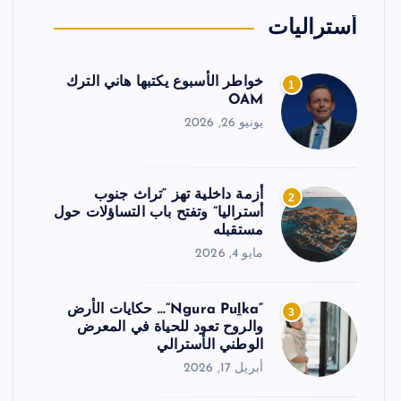
أستراليات
خواطر الأسبوع يكتبها هاني الترك
1
OAM
يونيو 26, 2026
أزمة داخلية تهز “تراث جنوب
2
أستراليا” وتفتح باب التساؤلات حول
مستقبله
مايو 4, 2026
“Ngura Puḻka”… حكايات الأرض
3
والروح تعود للحياة في المعرض
الوطني الأسترالي
أبريل 17, 2026