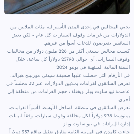
تجني المجالس في إحدى المدن الأسترالية مئات الملايين من
الدولارات من غرامات وقوف السيارات كل عام – لكن بعض
السائقين يتعرضون للدغات أسوأ من غيرهم.
كسبت مجالس سيدني أكثر من 226 مليون دولار من مخالفات
وقوف السيارات، أي حوالي 25798 دولاراً كل ساعة، خلال
السنة المالية المنتهية في يونيو 2024.
في الأرقام التي حصلت عليها صحيفة سيدني مورنينج هيرالد،
تعرض السائقون لغرامات بملايين الدولارات عبر 32 مجلساً في
عاصمة نيو ساوث ويلز ويختلف حجم الغرامات من منطقة إلى
أخرى.
تعرض السائقون في منطقة الساحل الأوسط لأسوأ الغرامات،
بمتوسط ​​278 دولاراً لكل مخالفة وقوف سيارات، وفقاً لبيانات
إدارة الإيرادات في نيو ساوث ويلز.
جاءت كامدن في المرتبة الثانية بفارق ضئيل بواقع 257 دولاراً