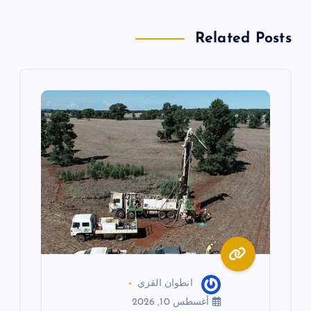
م
Related Posts
ق
ا
ل
ا
ت
انطوان القزي
أغسطس 10, 2026