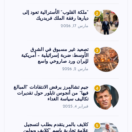
“ملكة القلوب” الأسترالية تعود إلى
2
ديارها رفقة الملك فريدريك
مارس 17, 2026
تصعيد غير مسبوق في الشرق
3
الأوسط: ضربة إسرائيلية – أمريكية
لإيران ورد صاروخي واسع
مارس 2, 2026
جيم تشالمرز يرفض الانتقادات “المبالغ
4
فيها” من أنجوس تايلور حول تقديرات
تكاليف سياسة الغداء
فبراير 4, 2025
كلايف بالمر يتقدم بطلب لتسجيل
5
علامة تجارية باسم “كلايف وبولين