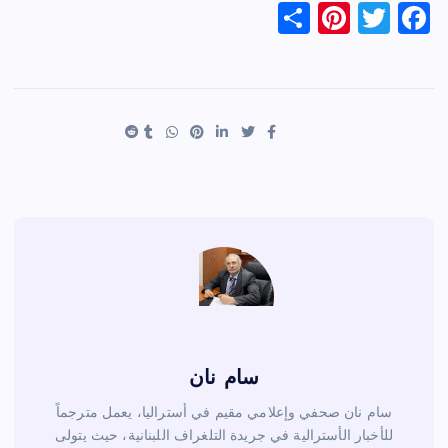
S
Pi
T
F
h
nt
wi
a
ar
er
tt
c
e
es
er
e
t
b
o
o
k
سام نان
سام نان صحفي وإعلامي مقيم في أستراليا، يعمل مترجماً
للأخبار الأسترالية في جريدة التلغراف اللبنانية، حيث يتولى