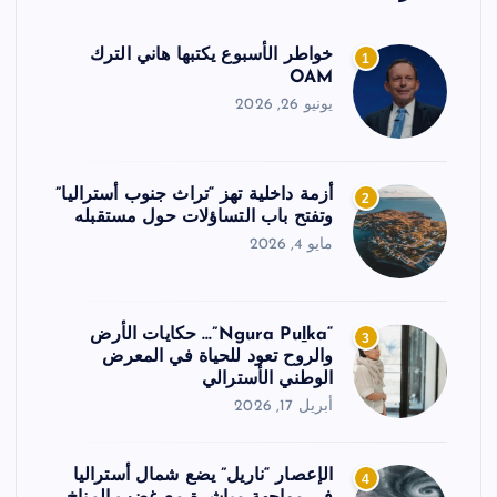
خواطر الأسبوع يكتبها هاني الترك
1
OAM
يونيو 26, 2026
أزمة داخلية تهز “تراث جنوب أستراليا”
2
وتفتح باب التساؤلات حول مستقبله
مايو 4, 2026
“Ngura Puḻka”… حكايات الأرض
3
والروح تعود للحياة في المعرض
الوطني الأسترالي
أبريل 17, 2026
الإعصار “ناريل” يضع شمال أستراليا
4