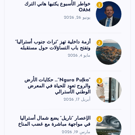
خواطر الأسبوع يكتبها هاني الترك
1
OAM
يونيو 26, 2026
أزمة داخلية تهز “تراث جنوب أستراليا”
2
وتفتح باب التساؤلات حول مستقبله
مايو 4, 2026
“Ngura Puḻka”… حكايات الأرض
3
والروح تعود للحياة في المعرض
الوطني الأسترالي
أبريل 17, 2026
الإعصار “ناريل” يضع شمال أستراليا
4
في مواجهة مباشرة مع غضب المناخ
مارس 19, 2026