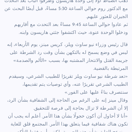
ذهب الضباط أولاً إلى وحدة هاريسون وطرقوا الباب بعد التحدث
مع الدكتور روم حوالي الساعة 5:30 مساءً، قبل أيضًا البحث عن
الجيران للعثور عليهم.
ثم عادوا حوالي الساعة 9:45 مساءً بعد التحدث مع أقاربهم
ودخلوا الوحدة عنوة، حيث اكتشفوا جثتي هاريسون وابنه.
قال رئيس وزراء نيو ساوث ويلز، كريس مينز، يوم الأربعاء، إنه
ليس في وضع يسمح له بالتكهن بشأن وقت رد الشرطة على
جريمة القتل والانتحار المشتبه بها، بسبب «الألم والصدمة»
المرتبطة بالقضية.
«تعد شرطة نيو ساوث ويلز تقريرًا للطبيب الشرعي، وسيقدم
الطبيب الشرعي تقريرًا عنه، وأي توصيات يتم تقديمها،
سنتصرف بناءً عليها على الفور.»
وقال مينز إنه على الرغم من الحاجة إلى الشفافية بشأن الرد،
إلا أن الشرطة لا تزال بحاجة إلى فرصة للتحقيق.
«أنا لا أحاول أن أكون خجولًا بشأن هذا الأمر. أعلم أنه يجب أن
تكون هناك شفافية فيما يتعلق بهذا الأمر. المجتمع قلق للغاية