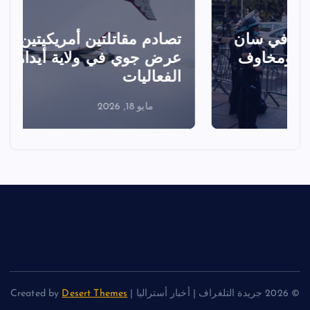
تصادم مقاتلتين أمريكيتين خلال
ا
عرض جوي في ولاية أيداهو وإلغاء
الفعاليات
ا
مايو 18, 2026
© 2026 جريدة التلغراف | أخبار أستراليا | Created by
Desert Themes