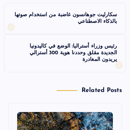
ت
سكارليت جوهانسون غاضبة من استخدام صوتها
ص
بالذكاء الاصطناعي
فّ
رئيس وزراء أستراليا: الوضع في كاليدونيا
ح
الجديدة مقلق وحددنا هوية 300 أسترالي
يريدون المغادرة
ا
ل
Related Posts
م
ق
ا