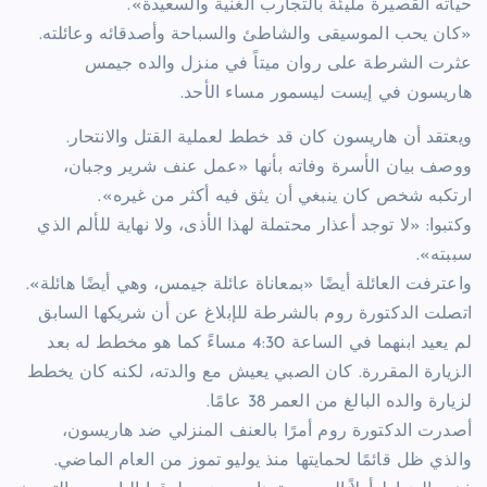
حياته القصيرة مليئة بالتجارب الغنية والسعيدة».
«كان يحب الموسيقى والشاطئ والسباحة وأصدقائه وعائلته.
عثرت الشرطة على روان ميتاً في منزل والده جيمس
هاريسون في إيست ليسمور مساء الأحد.
ويعتقد أن هاريسون كان قد خطط لعملية القتل والانتحار.
ووصف بيان الأسرة وفاته بأنها «عمل عنف شرير وجبان،
ارتكبه شخص كان ينبغي أن يثق فيه أكثر من غيره».
وكتبوا: «لا توجد أعذار محتملة لهذا الأذى، ولا نهاية للألم الذي
سببته».
واعترفت العائلة أيضًا «بمعاناة عائلة جيمس، وهي أيضًا هائلة».
اتصلت الدكتورة روم بالشرطة للإبلاغ عن أن شريكها السابق
لم يعيد ابنهما في الساعة 4:30 مساءً كما هو مخطط له بعد
الزيارة المقررة. كان الصبي يعيش مع والدته، لكنه كان يخطط
لزيارة والده البالغ من العمر 38 عامًا.
أصدرت الدكتورة روم أمرًا بالعنف المنزلي ضد هاريسون،
والذي ظل قائمًا لحمايتها منذ يوليو تموز من العام الماضي.