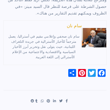
ومنزعج للغاية بشأن هذه الجريمة، لكنني أريد فقط التأكد من
حصول الشرطة على فرصة للنظر قال السيد مينز: «في
الظروف ويمكنهم تقديم التقارير من هناك».
سام نان
سام نان صحفي وإعلامي مقيم في أستراليا، يعمل
مترجماً للأخبار الأسترالية في جريدة التلغراف
اللبنانية، حيث يتولى نقل وتحرير أبرز الأخبار
السياسية والاقتصادية والاجتماعية من الإعلام
الأسترالي إلى اللغة العربية.
S
Pi
T
F
h
nt
wi
a
ar
er
tt
c
e
es
er
e
t
b