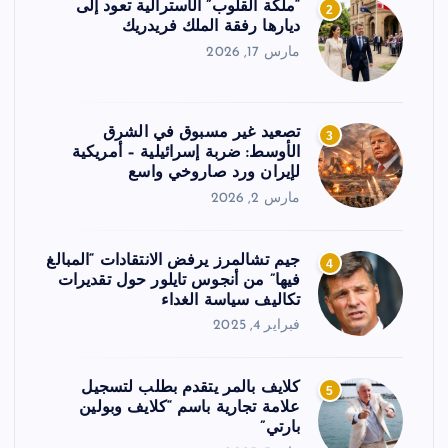
“ملكة القلوب” الأسترالية تعود إلى
2
ديارها رفقة الملك فريدريك
مارس 17, 2026
تصعيد غير مسبوق في الشرق
3
الأوسط: ضربة إسرائيلية – أمريكية
لإيران ورد صاروخي واسع
مارس 2, 2026
جيم تشالمرز يرفض الانتقادات “المبالغ
4
فيها” من أنجوس تايلور حول تقديرات
تكاليف سياسة الغداء
فبراير 4, 2025
كلايف بالمر يتقدم بطلب لتسجيل
5
علامة تجارية باسم “كلايف وبولين
بارتي”