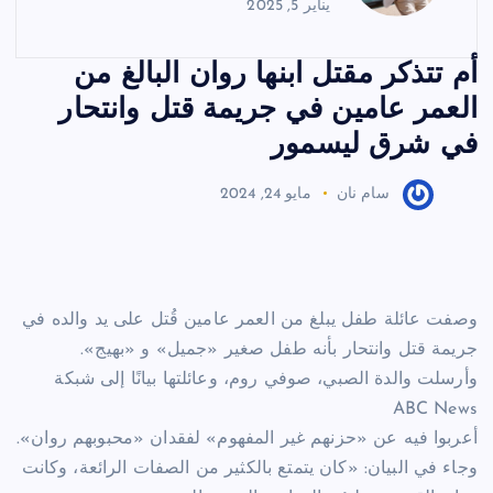
يناير 5, 2025
أم تتذكر مقتل ابنها روان البالغ من
العمر عامين في جريمة قتل وانتحار
في شرق ليسمور
سام نان
مايو 24, 2024
وصفت عائلة طفل يبلغ من العمر عامين قُتل على يد والده في
جريمة قتل وانتحار بأنه طفل صغير «جميل» و «بهيج».
وأرسلت والدة الصبي، صوفي روم، وعائلتها بيانًا إلى شبكة
ABC News
أعربوا فيه عن «حزنهم غير المفهوم» لفقدان «محبوبهم روان».
وجاء في البيان: «كان يتمتع بالكثير من الصفات الرائعة، وكانت