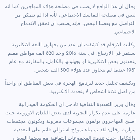
وقال ان هذا الواقع لا يصب في مصلحة هؤلاء المهاجرين كما انه
ليس في مصلحة التماسك الاجتماعي، لأنه اذا لم نتمكن من
التواصل مع بعضنا البعض، فإنه يصعب ان نحقق الاندماج
الاجتماعي.
وكانت الارقام قد كشفت ان عدد من يجهلون اللغة الانكليزية
يستمر في الارتفاع. في سنة 2016 وجد 820 الف مواطن مقيم
يتحدثون بعض الانكليزية او يجهلونها بالكامل، بالمقارنة مع عام
1981 عندما لم يتجاوز عدد هؤلاء 300 الف شخص.
ويكشف تحليل جديد لبرنامج الهجرة في بعض المناطق ان واحداً
من اصل ثلاثة اشخاص لا يتحدث الانكلزيية.
وقال وزير التعددية الثقافية تادجي ان الحكومة الفيدرالية
عازمة على عدم تكرار التجربة لدى بعض البلدان الاوروبية حيث
اصبح المهاجرون يؤلفون مجموعات معزولة ويكونون مجتمعات
موازية. وقال: لقد تم بناء نموذج استرالي قائم على التعددية
والتكامل حيث تندمج المجموعات الثقافية مع بعضها البعض،