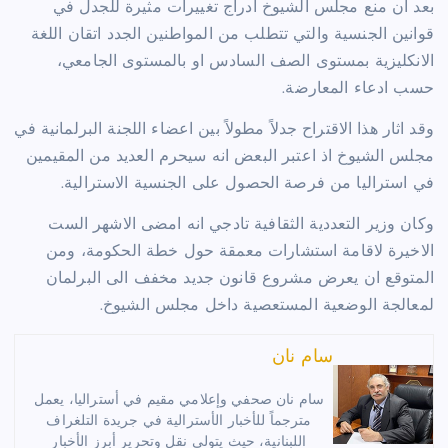
بعد ان منع مجلس الشيوخ ادراج تغييرات مثيرة للجدل في
قوانين الجنسية والتي تتطلب من المواطنين الجدد اتقان اللغة
الانكليزية بمستوى الصف السادس او بالمستوى الجامعي،
حسب ادعاء المعارضة.
وقد اثار هذا الاقتراح جدلاً مطولاً بين اعضاء اللجنة البرلمانية في
مجلس الشيوخ اذ اعتبر البعض انه سيحرم العديد من المقيمين
في استراليا من فرصة الحصول على الجنسية الاسترالية.
وكان وزير التعددية الثقافية تادجي انه امضى الاشهر الست
الاخيرة لاقامة استشارات معمقة حول خطة الحكومة، ومن
المتوقع ان يعرض مشروع قانون جديد مخفف الى البرلمان
لمعالجة الوضعية المستعصية داخل مجلس الشيوخ.
سام نان
سام نان صحفي وإعلامي مقيم في أستراليا، يعمل
مترجماً للأخبار الأسترالية في جريدة التلغراف
اللبنانية، حيث يتولى نقل وتحرير أبرز الأخبار