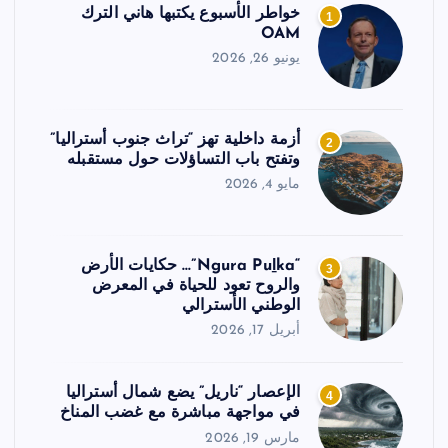
خواطر الأسبوع يكتبها هاني الترك
1
OAM
يونيو 26, 2026
أزمة داخلية تهز “تراث جنوب أستراليا”
2
وتفتح باب التساؤلات حول مستقبله
مايو 4, 2026
“Ngura Puḻka”… حكايات الأرض
3
والروح تعود للحياة في المعرض
الوطني الأسترالي
أبريل 17, 2026
الإعصار “ناريل” يضع شمال أستراليا
4
في مواجهة مباشرة مع غضب المناخ
مارس 19, 2026