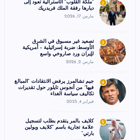
“ملكة القلوب” الأسترالية تعود إلى
2
ديارها رفقة الملك فريدريك
مارس 17, 2026
تصعيد غير مسبوق في الشرق
3
الأوسط: ضربة إسرائيلية – أمريكية
لإيران ورد صاروخي واسع
مارس 2, 2026
جيم تشالمرز يرفض الانتقادات “المبالغ
4
فيها” من أنجوس تايلور حول تقديرات
تكاليف سياسة الغداء
فبراير 4, 2025
كلايف بالمر يتقدم بطلب لتسجيل
5
علامة تجارية باسم “كلايف وبولين
بارتي”