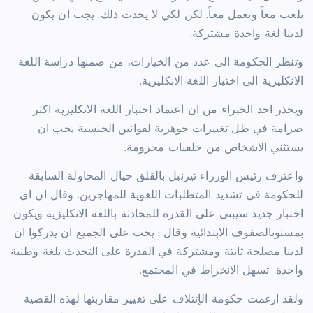
تلعب معاً وتعمل معاً. لكن لكي لا يحدث ذلك. يجب ان يكون
لدينا لغة واحدة مشتركة.
وتنظر الحكومة الى عدد من الخيارات، من ضمنها دراسة اللغة
الانكليزية الى اختبار اللغة الانكليزية.
ويحذر احد الخبراء من ان اعتماد اختبار اللغة الانكليزية اكثر
صرامة في ظل تغييرات جوهرية لقوانين الجنسية يجب ان
يستثني الاشخاص من خلفيات محرومة.
واعترف رئيس الوزراء تيرنبل بالقلق حيال المحاولة السابقة
للحكومة في تشديد المتطلبات اللغوية للمهاجرين. وقال ان اي
اختبار جديد سيبنى على القدرة للمحادثة باللغة الانكليزية ويكون
بمستوىالصفوف الابتدائية وقال : يحب على الجميع ان يدركوا ان
لدينا مصلحة ثابتة ومشتركة في القدرة على التحدث بلغة وطنية
واحدة
تسهل الانخراط في المجتمع.
ولقد ارغمت حكومة الإئتلاف على تغيير مقاربتها لهذه القضية