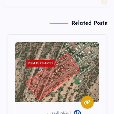
ا
ل
Related Posts
م
ق
ا
ل
ا
ت
انطوان القزي