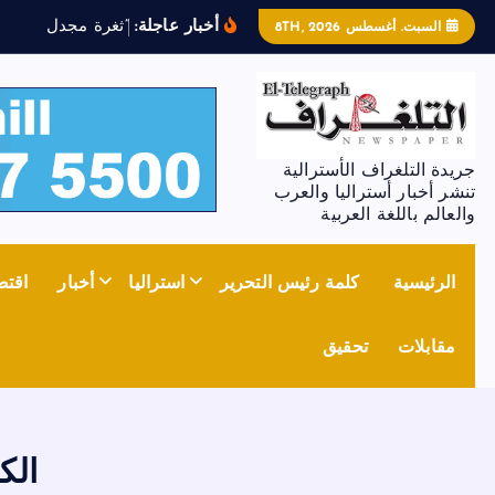
أخبار عاجلة:
“
ث
غ
ر
ة
م
ج
د
ل
ز
و
ن
”
ت
السبت. أغسطس 8TH, 2026
جريدة التلغراف الأسترالية
تنشر أخبار أستراليا والعرب
والعالم باللغة العربية
الرئيسية
كلمة رئيس التحرير
استراليا
أخبار
اقتص
مقابلات
تحقيق
الك