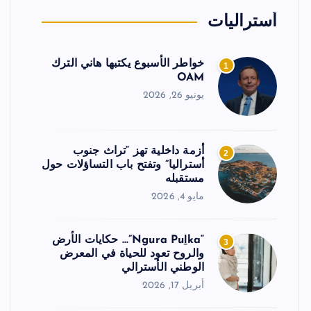
أستراليات
خواطر الأسبوع يكتبها هاني الترك
1
OAM
يونيو 26, 2026
أزمة داخلية تهز “تراث جنوب
2
أستراليا” وتفتح باب التساؤلات حول
مستقبله
مايو 4, 2026
“Ngura Puḻka”… حكايات الأرض
3
والروح تعود للحياة في المعرض
الوطني الأسترالي
أبريل 17, 2026