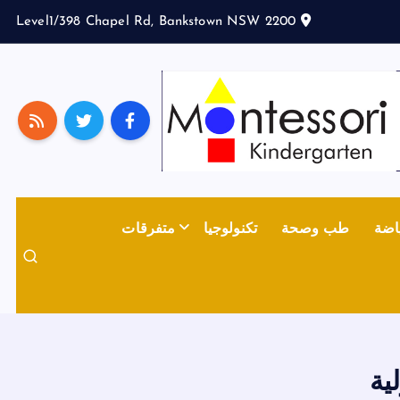
Level1/398 Chapel Rd, Bankstown NSW 2200
اضة
طب وصحة
تكنولوجيا
متفرقات
ية