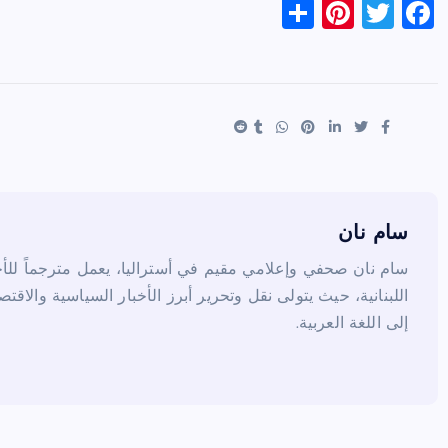
S
Pi
T
F
h
nt
wi
a
ar
er
tt
c
e
es
er
e
t
b
o
o
k
سام نان
سام نان صحفي وإعلامي مقيم في أستراليا، يعمل مترجماً للأخب
اللبنانية، حيث يتولى نقل وتحرير أبرز الأخبار السياسية والاقتص
إلى اللغة العربية.