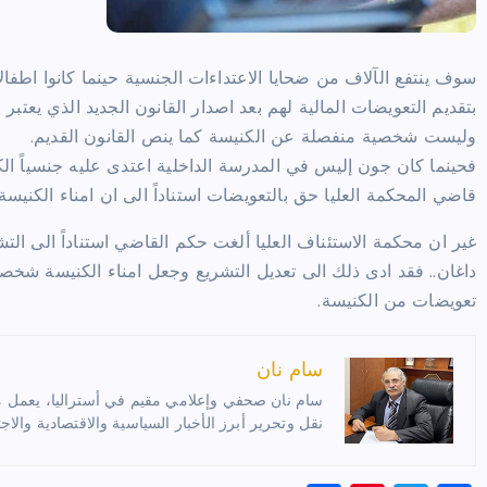
سوف ينتفع الآلاف من ضحايا الاعتداءات الجنسية حينما كانوا اطفال
بتقديم التعويضات المالية لهم بعد اصدار القانون الجديد الذي يعتبر
وليست شخصية منفصلة عن الكنيسة كما ينص القانون القديم.
فحينما كان جون إليس في المدرسة الداخلية اعتدى عليه جنسياً ال
قاضي المحكمة العليا حق بالتعويضات استناداً الى ان امناء الكنيسة
غير ان محكمة الاستئناف العليا ألغت حكم القاضي استناداً الى ال
داغان.. فقد ادى ذلك الى تعديل التشريع وجعل امناء الكنيسة شخص
تعويضات من الكنيسة.
سام نان
سام نان صحفي وإعلامي مقيم في أستراليا، يعمل مترج
نقل وتحرير أبرز الأخبار السياسية والاقتصادية والاجت