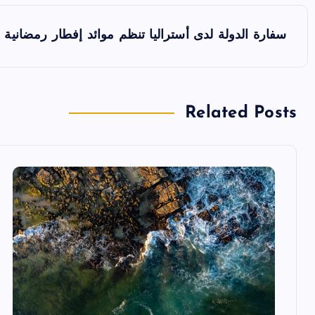
ت
سفارة الدولة لدى أستراليا تنظم موائد إفطار رمضانية ف
ص
فّ
Related Posts
ح
ا
ل
م
ق