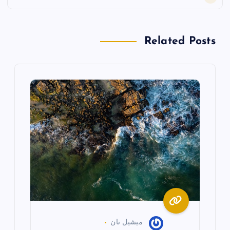
ا
Related Posts
ل
م
ق
ا
ل
ا
ت
ميشيل نان