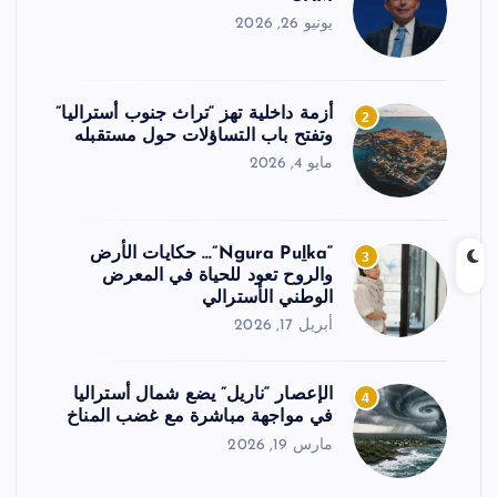
يونيو 26, 2026
أزمة داخلية تهز “تراث جنوب أستراليا”
2
وتفتح باب التساؤلات حول مستقبله
مايو 4, 2026
“Ngura Puḻka”… حكايات الأرض
3
والروح تعود للحياة في المعرض
الوطني الأسترالي
أبريل 17, 2026
الإعصار “ناريل” يضع شمال أستراليا
4
في مواجهة مباشرة مع غضب المناخ
مارس 19, 2026