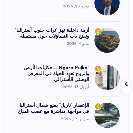
يونيو 26, 2026
أزمة داخلية تهز “تراث جنوب أستراليا”
2
وتفتح باب التساؤلات حول مستقبله
مايو 4, 2026
“Ngura Puḻka”… حكايات الأرض
3
والروح تعود للحياة في المعرض
الوطني الأسترالي
أبريل 17, 2026
الإعصار “ناريل” يضع شمال أستراليا
4
في مواجهة مباشرة مع غضب المناخ
مارس 19, 2026