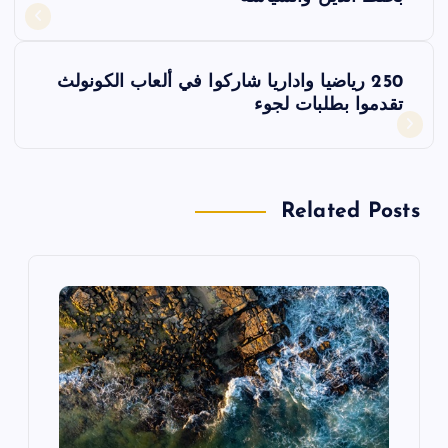
ص
فّ
250 رياضيا واداريا شاركوا في ألعاب الكونولث
ح
تقدموا بطلبات لجوء
ا
ل
Related Posts
م
ق
ا
ل
ا