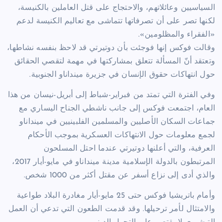
السياسيين وعائلاتهم، والاحتجاج على قتل العاملين بالكنيسة،
لكنها تصر على أن تصرفاتها تتماشى مع تعاليم الكنيسة لدعم
«الفقراء والمظلومين».
وقالت فوكس إنها فوجئت بأن دوتيرتي قد لاحظ بنفسه نشاطها،
وتعتقد أنّ المسألة تتعلق بمشاركتها في مهمة لتقصي الحقائق
حول انتهاكات حقوق الإنسان في جزيرة مينداناو الجنوبية.
وفي الفترة التي تمتد من فبراير-شباط إلى أبريل-نيسان من هذا
العام، اجتمعت فوكس إلى جانب ناشطي الجناح اليساري مع
جماعات السكان الأصليين والمسلمين الفلبينيين في مينداناو
لجمع معلومات حول الانتهاكات العسكرية بموجب الأحكام
العرفية، والتي أعلنها دوتيرتي عندما احتل المسلحون
المرتبطون بالدولة الإسلامية مدينة مينداناو في مايو-أيار 2017،
والذي أدى إلى نزاع أسفر عن مقتل أكثر من 1000 شخص.
وأمام باتريشيا فوكس حتى 25 مايو-أيار مغادرة البلاد طواعية
والامتثال لأمر ترحيلها. وقد قدمت الطعون التي تدعي أن العمل