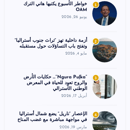
خواطر الأسبوع يكتبها هاني الترك
1
OAM
يونيو 26, 2026
أزمة داخلية تهز “تراث جنوب أستراليا”
2
وتفتح باب التساؤلات حول مستقبله
مايو 4, 2026
“Ngura Puḻka”… حكايات الأرض
3
والروح تعود للحياة في المعرض
الوطني الأسترالي
أبريل 17, 2026
الإعصار “ناريل” يضع شمال أستراليا
4
في مواجهة مباشرة مع غضب المناخ
مارس 19, 2026