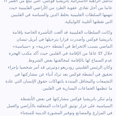
تناضل الراهبة الأسترالية باتريشيا فوكس، التي تبلغ من العمر 71
عاما من أجل تفادي عقوبة الطرد من الأراضي الفلبينية حيث
تتهمها السلطات الفلبينية بخلط الدين والسياسة في الفليبين
التي تقطنها أغلبية كاثوليكية.
وكانت السلطات الفلبينية قد ألغت التأشيرة الخاصة بإقامة
باتريشيا فوكس وأصدرت قرارا بترحيلها في أبريل-نيسان
الماضي بسبب الانخراط في أنشطة «حزبية» و «سياسية»
خلال 27 عامًا من الإقامة في الفلبين حيث أكد مكتب الهجرة
عدم السماح لها بالإقامة لمخالفتها بعض الشروط.
وكان الرئيس الفلبيني رودريغو دوتيرتي قد أمر شخصيا بإجراء
تحقيق في أنشطة فوكس بعد تردّد أنباء عن مشاركتها في
التجمعات والمحافل المنددة بانتهاكات حقوق الإنسان التي عادة
ما تنظمها الجماعات اليسارية في الفلبين.
ولم تنكر باتريشيا فوكس مشاركتها في بعض الأنشطة
السياسية على غرار توثيق النزاعات المتعلقة بالأراضي والعمل
في المزارع والمصانع وتوفير المشورة الدينية للسجناء