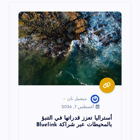
م
ق
ا
ل
ا
ت
ميشيل نان
أغسطس 7, 2026
أستراليا تعزز قدراتها في التنبؤ
بالمحيطات عبر شراكة Bluelink