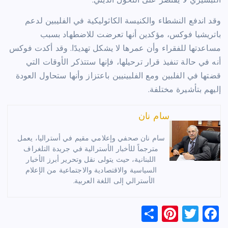
التبشيري لا يقتصر على التحول الديني.
وقد اندفع النشطاء والكنيسة الكاثوليكية في الفليبين لدعم
باتريشيا فوكس، مؤكدين أنها تعرضت للاضطهاد بسبب
مساعدتها للفقراء وأن عمرها لا يشكل تهديدًا. وقد أكدت فوكس
أنه في حالة تنفيذ قرار ترحيلها، فإنها ستتذكر الأوقات التي
قضتها في الفلبين ومع الفلبينيين باعتزاز وأنها ستحاول العودة
إليهم بتأشيرة مختلفة.
سام نان
سام نان صحفي وإعلامي مقيم في أستراليا، يعمل
مترجماً للأخبار الأسترالية في جريدة التلغراف
اللبنانية، حيث يتولى نقل وتحرير أبرز الأخبار
السياسية والاقتصادية والاجتماعية من الإعلام
الأسترالي إلى اللغة العربية.
S
Pi
T
F