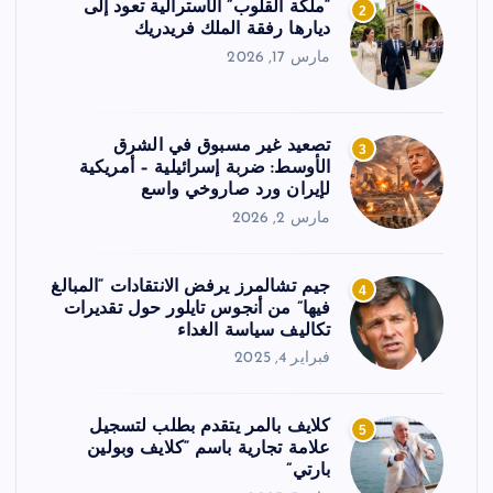
“ملكة القلوب” الأسترالية تعود إلى
2
ديارها رفقة الملك فريدريك
مارس 17, 2026
تصعيد غير مسبوق في الشرق
3
الأوسط: ضربة إسرائيلية – أمريكية
لإيران ورد صاروخي واسع
مارس 2, 2026
جيم تشالمرز يرفض الانتقادات “المبالغ
4
فيها” من أنجوس تايلور حول تقديرات
تكاليف سياسة الغداء
فبراير 4, 2025
كلايف بالمر يتقدم بطلب لتسجيل
5
علامة تجارية باسم “كلايف وبولين
بارتي”