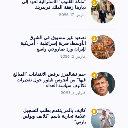
“ملكة القلوب” الأسترالية تعود إلى
2
ديارها رفقة الملك فريدريك
مارس 17, 2026
تصعيد غير مسبوق في الشرق
3
الأوسط: ضربة إسرائيلية – أمريكية
لإيران ورد صاروخي واسع
مارس 2, 2026
جيم تشالمرز يرفض الانتقادات “المبالغ
4
فيها” من أنجوس تايلور حول تقديرات
تكاليف سياسة الغداء
فبراير 4, 2025
كلايف بالمر يتقدم بطلب لتسجيل
5
علامة تجارية باسم “كلايف وبولين
بارتي”