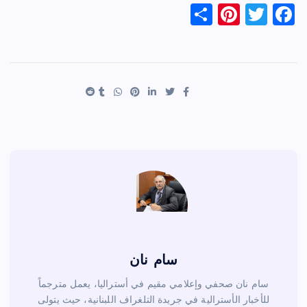
S
Pi
T
F
h
nt
wi
a
ar
er
tt
c
e
es
er
e
t
b
o
o
k
سام نان
سام نان صحفي وإعلامي مقيم في أستراليا، يعمل مترجماً
للأخبار الأسترالية في جريدة التلغراف اللبنانية، حيث يتولى