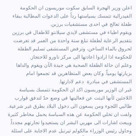
اعلن وزير الهجرة السابق سكوت موريسون ان الحكومة
الفيدرالية تتمسك بسياستها رداً على الدعوات المطالبة ببقاء
طفلة تعالج في احدى مستشفيات برزبن.
ويقوم اطباء في مستشفى لايدي سيلانتو للاطفال في برزبن
بتقديم الرعاية لطفلة تبلغ سنة واحدة من العمر قد تعرضت
لحروق بالماء الساخن، وترفض المستشفى تسليم الطفلة
للحكومة اذا ارادوا اعادتها الى مركز ناورو للاحتجاز.
وعلم ان حالة الطفلة الصحية هي جيدة الآن ويقوم والداها
بزيارتها يومياًَ. وكان بعض المتظاهرين قد تجمعوا امام
المستشفى في مبادرة دعم لادارتها.
غير ان الوزير موريسون اكد ان الحكومة تتمسك بسياسة
اللاجئين لأنها اثبتت عن فعاليتها في وضع حدّ لتدفق قوارب
طالبي اللجوء ومن يسعون الى دخول البلاد بطرق غير شرعية.
ولفت ان تخلي الحكومة عن هذه السياسة يحمل مخاطر كثيرة
ويبعث اشارات الى مهربي البشر ان يستعيدوا تجارتهم مجدداً.
وحاول رئيس الوزراء مالكولم تيرنبل عدم الاجابة على اسئلة