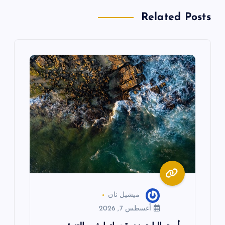
ل
Related Posts
م
ق
ا
ل
ا
ت
ميشيل نان
أغسطس 7, 2026