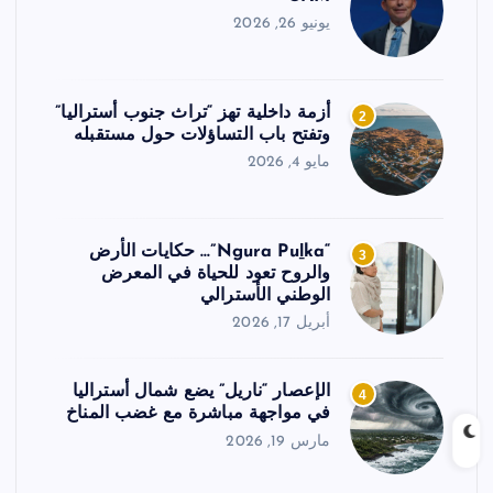
يونيو 26, 2026
أزمة داخلية تهز “تراث جنوب أستراليا”
2
وتفتح باب التساؤلات حول مستقبله
مايو 4, 2026
“Ngura Puḻka”… حكايات الأرض
3
والروح تعود للحياة في المعرض
الوطني الأسترالي
أبريل 17, 2026
الإعصار “ناريل” يضع شمال أستراليا
4
في مواجهة مباشرة مع غضب المناخ
مارس 19, 2026