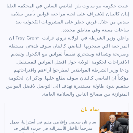
عينت حكومة نيو ساوث يلز القاضي السابق في المحكمة العليا
إيان كالينان للاشراف على لجنة مراجعة قوانين تأمين سلامة
سدني من خلال فرض حظر على المشروبات الكحولية بعد
ساعات معينة وفي مناطق محددة.
واعلن وزير الشرطة في الولاية تروي غرانت Troy Grant ان
المراجعة التي سيجريها القاضي كالينان سوف تكmن مستقلة
وصريحة وشفافة وستجري تقييماً لقوانين بيع الكحول وتقديم
الاقتراحات لحكومة الولاية حول افضل القوانين للمستقبل.
ودعا وزير الشرطة المواطنين ليطرحوا آراءهم واقتراحاتهم
مؤكداً ان القاضي كالينان سوف يطلع عليها. وذكر ان الحكومة
ستقيم ندوة طاولة مستديرة تهدف الى التوصل لافضل القوانين
المتوازنة بين مصالح الناس والسلامة العامة.
سام نان
سام نان صحفي وإعلامي مقيم في أستراليا، يعمل
مترجماً للأخبار الأسترالية في جريدة التلغراف