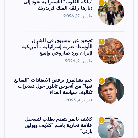
“ملكة القلوب” الأسترالية تعود إلى
2
ديارها رفقة الملك فريدريك
مارس 17, 2026
تصعيد غير مسبوق في الشرق
3
الأوسط: ضربة إسرائيلية – أمريكية
لإيران ورد صاروخي واسع
مارس 2, 2026
جيم تشالمرز يرفض الانتقادات “المبالغ
4
فيها” من أنجوس تايلور حول تقديرات
تكاليف سياسة الغداء
فبراير 4, 2025
كلايف بالمر يتقدم بطلب لتسجيل
5
علامة تجارية باسم “كلايف وبولين
بارتي”