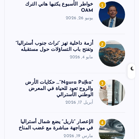
خواطر الأسبوع يكتبها هاني الترك
1
OAM
يونيو 26, 2026
أزمة داخلية تهز “تراث جنوب أستراليا”
2
وتفتح باب التساؤلات حول مستقبله
مايو 4, 2026
“Ngura Puḻka”… حكايات الأرض
3
والروح تعود للحياة في المعرض
الوطني الأسترالي
أبريل 17, 2026
الإعصار “ناريل” يضع شمال أستراليا
4
في مواجهة مباشرة مع غضب المناخ
مارس 19, 2026