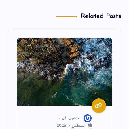
ا
Related Posts
ل
م
ق
ا
ل
ا
ت
ميشيل نان
أغسطس 7, 2026