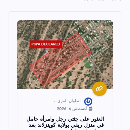
م
ق
ا
ل
ا
ت
انطوان القزي
أغسطس 6, 2026
العثور على جثتي رجل وامرأة حامل
في منزل ريفي بولاية كوينزلاند بعد