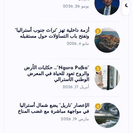
يونيو 26, 2026
أزمة داخلية تهز “تراث جنوب أستراليا”
2
وتفتح باب التساؤلات حول مستقبله
مايو 4, 2026
“Ngura Puḻka”… حكايات الأرض
3
والروح تعود للحياة في المعرض
الوطني الأسترالي
أبريل 17, 2026
الإعصار “ناريل” يضع شمال أستراليا
4
في مواجهة مباشرة مع غضب المناخ
مارس 19, 2026