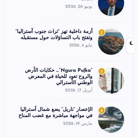
يونيو 26, 2026
أزمة داخلية تهز “تراث جنوب أستراليا”
2
وتفتح باب التساؤلات حول مستقبله
مايو 4, 2026
“Ngura Puḻka”… حكايات الأرض
3
والروح تعود للحياة في المعرض
الوطني الأسترالي
أبريل 17, 2026
الإعصار “ناريل” يضع شمال أستراليا
4
في مواجهة مباشرة مع غضب المناخ
مارس 19, 2026