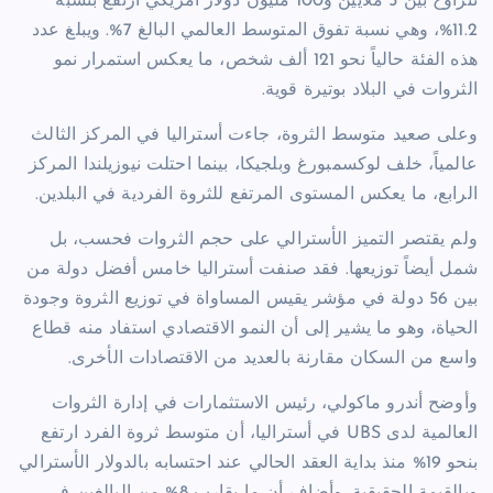
تتراوح بين 5 ملايين و100 مليون دولار أمريكي ارتفع بنسبة
11.2%، وهي نسبة تفوق المتوسط العالمي البالغ 7%. ويبلغ عدد
هذه الفئة حالياً نحو 121 ألف شخص، ما يعكس استمرار نمو
الثروات في البلاد بوتيرة قوية.
وعلى صعيد متوسط الثروة، جاءت أستراليا في المركز الثالث
عالمياً، خلف لوكسمبورغ وبلجيكا، بينما احتلت نيوزيلندا المركز
الرابع، ما يعكس المستوى المرتفع للثروة الفردية في البلدين.
ولم يقتصر التميز الأسترالي على حجم الثروات فحسب، بل
شمل أيضاً توزيعها. فقد صنفت أستراليا خامس أفضل دولة من
بين 56 دولة في مؤشر يقيس المساواة في توزيع الثروة وجودة
الحياة، وهو ما يشير إلى أن النمو الاقتصادي استفاد منه قطاع
واسع من السكان مقارنة بالعديد من الاقتصادات الأخرى.
وأوضح أندرو ماكولي، رئيس الاستثمارات في إدارة الثروات
العالمية لدى UBS في أستراليا، أن متوسط ثروة الفرد ارتفع
بنحو 19% منذ بداية العقد الحالي عند احتسابه بالدولار الأسترالي
وبالقيمة الحقيقية. وأضاف أن ما يقارب 8% من البالغين في