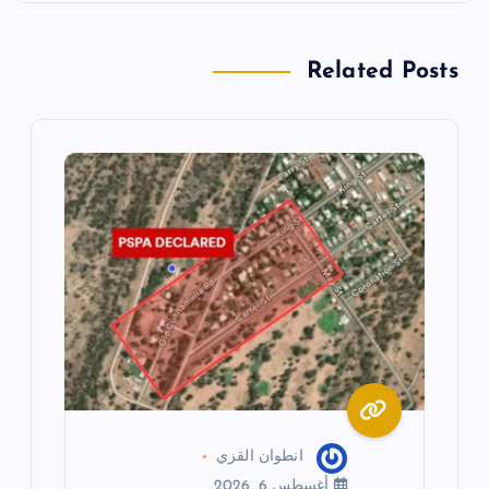
ا
ل
Related Posts
م
ق
ا
ل
ا
ت
انطوان القزي
أغسطس 6, 2026