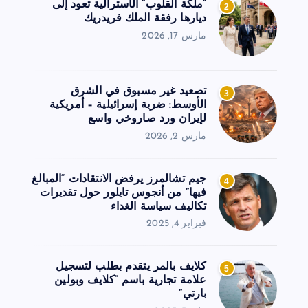
“ملكة القلوب” الأسترالية تعود إلى
2
ديارها رفقة الملك فريدريك
مارس 17, 2026
تصعيد غير مسبوق في الشرق
3
الأوسط: ضربة إسرائيلية – أمريكية
لإيران ورد صاروخي واسع
مارس 2, 2026
جيم تشالمرز يرفض الانتقادات “المبالغ
4
فيها” من أنجوس تايلور حول تقديرات
تكاليف سياسة الغداء
فبراير 4, 2025
كلايف بالمر يتقدم بطلب لتسجيل
5
علامة تجارية باسم “كلايف وبولين
بارتي”