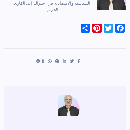
السياسية والاقتصادية في أستراليا إلى القارئ
العربي.
S
Pi
T
F
h
nt
wi
a
ar
er
tt
c
e
es
er
e
t
b
o
o
k