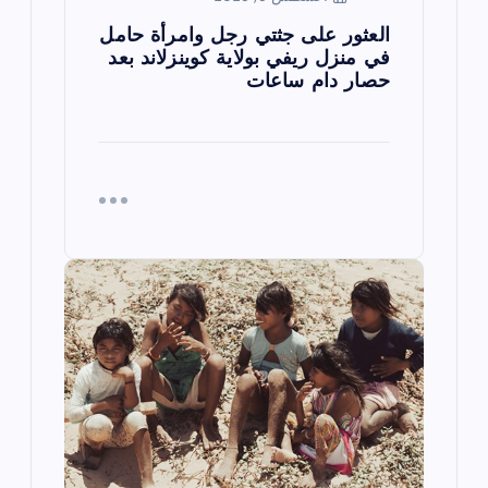
العثور على جثتي رجل وامرأة حامل
في منزل ريفي بولاية كوينزلاند بعد
حصار دام ساعات