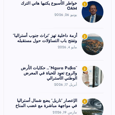
خواطر الأسبوع يكتبها هاني الترك
1
OAM
يونيو 26, 2026
أزمة داخلية تهز “تراث جنوب أستراليا”
2
وتفتح باب التساؤلات حول مستقبله
مايو 4, 2026
“Ngura Puḻka”… حكايات الأرض
3
والروح تعود للحياة في المعرض
الوطني الأسترالي
أبريل 17, 2026
الإعصار “ناريل” يضع شمال أستراليا
4
في مواجهة مباشرة مع غضب المناخ
مارس 19, 2026