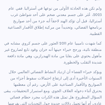
ولم تكن هذه الحادثة الأولى من نوعها في أستراليا. ففي عام
2023، عُثر على جسم معدني ضخم على أحد شواطئ غرب
أستراليا، قبل أن تؤكد الهند لاحقاً أنه جزء من أحد صواريخ
برنامجها الفضائي، وتحديداً من مركبة إطلاق الأقمار الصناعية
القطبية.
كما شهدت ناميبيا عام 2011 العثور على جسم كروي مشابه في
منطقة نائية، ورجح خبراء حينها أنه خزان وقود تابع لصاروخ غير
مأهول يحتوي على بقايا من مادة الهيدرازين، وهي مادة دافعة
شديدة التقلب والخطورة.
ويؤكد خبراء الفضاء أن ازدياد النشاط الفضائي العالمي خلال
السنوات الأخيرة أدى إلى ارتفاع احتمالات سقوط أجزاء من
الصواريخ والأقمار الصناعية على الأرض، رغم أن معظمها
يحترق أثناء دخوله الغلاف الجوي. ومع استمرار التحقيقات، يبقى
السؤال المطروح: هل تمثل هذه الكرات مجرد حطام فضائي
عادي، أم أنها تحمل دلالات جديدة حول التحديات التي يفرضها