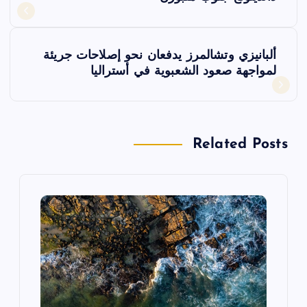
ص
فّ
ألبانيزي وتشالمرز يدفعان نحو إصلاحات جريئة
ح
لمواجهة صعود الشعبوية في أستراليا
ا
ل
Related Posts
م
ق
ا
ل
ا