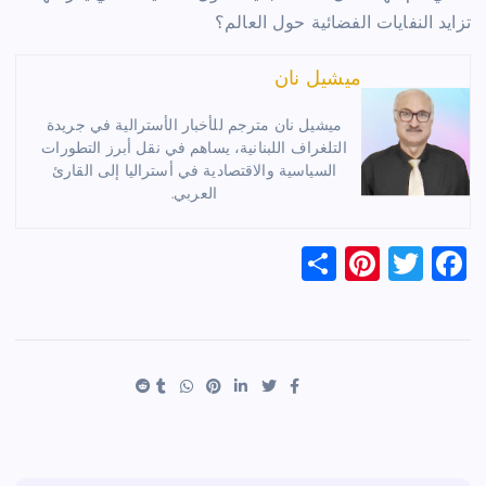
تزايد النفايات الفضائية حول العالم؟
ميشيل نان
ميشيل نان مترجم للأخبار الأسترالية في جريدة
التلغراف اللبنانية، يساهم في نقل أبرز التطورات
السياسية والاقتصادية في أستراليا إلى القارئ
العربي.
S
Pi
T
F
h
nt
wi
a
ar
er
tt
c
e
es
er
e
t
b
o
o