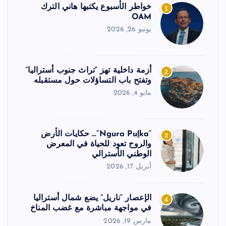
خواطر الأسبوع يكتبها هاني الترك
1
OAM
يونيو 26, 2026
أزمة داخلية تهز “تراث جنوب أستراليا”
2
وتفتح باب التساؤلات حول مستقبله
مايو 4, 2026
“Ngura Puḻka”… حكايات الأرض
3
والروح تعود للحياة في المعرض
الوطني الأسترالي
أبريل 17, 2026
الإعصار “ناريل” يضع شمال أستراليا
4
في مواجهة مباشرة مع غضب المناخ
مارس 19, 2026