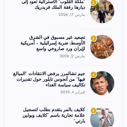
“ملكة القلوب” الأسترالية تعود إلى
2
ديارها رفقة الملك فريدريك
مارس 17, 2026
تصعيد غير مسبوق في الشرق
3
الأوسط: ضربة إسرائيلية – أمريكية
لإيران ورد صاروخي واسع
مارس 2, 2026
جيم تشالمرز يرفض الانتقادات “المبالغ
4
فيها” من أنجوس تايلور حول تقديرات
تكاليف سياسة الغداء
فبراير 4, 2025
كلايف بالمر يتقدم بطلب لتسجيل
5
علامة تجارية باسم “كلايف وبولين
بارتي”