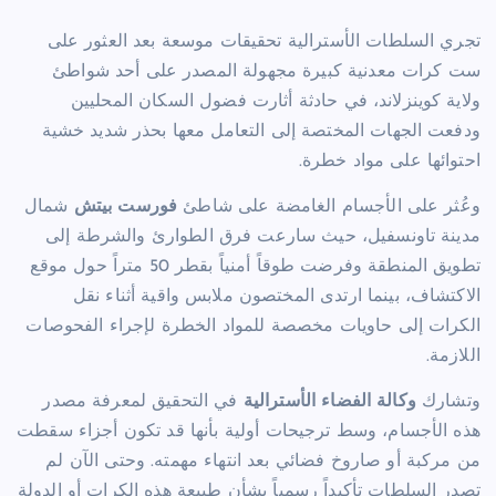
تجري السلطات الأسترالية تحقيقات موسعة بعد العثور على
ست كرات معدنية كبيرة مجهولة المصدر على أحد شواطئ
ولاية كوينزلاند، في حادثة أثارت فضول السكان المحليين
ودفعت الجهات المختصة إلى التعامل معها بحذر شديد خشية
احتوائها على مواد خطرة.
وعُثر على الأجسام الغامضة على شاطئ
فورست بيتش
شمال
مدينة تاونسفيل، حيث سارعت فرق الطوارئ والشرطة إلى
تطويق المنطقة وفرضت طوقاً أمنياً بقطر 50 متراً حول موقع
الاكتشاف، بينما ارتدى المختصون ملابس واقية أثناء نقل
الكرات إلى حاويات مخصصة للمواد الخطرة لإجراء الفحوصات
اللازمة.
وتشارك
وكالة الفضاء الأسترالية
في التحقيق لمعرفة مصدر
هذه الأجسام، وسط ترجيحات أولية بأنها قد تكون أجزاء سقطت
من مركبة أو صاروخ فضائي بعد انتهاء مهمته. وحتى الآن لم
تصدر السلطات تأكيداً رسمياً بشأن طبيعة هذه الكرات أو الدولة