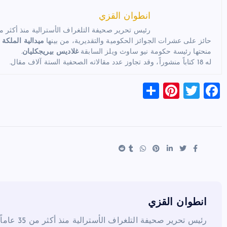
انطوان القزي
رئيس تحرير صحيفة التلغراف الأسترالية منذ أكثر من 35 عام
حائز على عشرات الجوائز الحكومية والتقديرية، من بينها
ميدالية الملكة 
منحتها رئيسة حكومة نيو ساوث ويلز السابقة
غلاديس بيريجكليان
.
له 18 كتاباً منشوراً، وقد تجاوز عدد مقالاته الصحفية الستة آلاف مقال.
S
Pi
T
F
h
nt
wi
a
ar
er
tt
c
e
es
er
e
t
b
o
o
k
انطوان القزي
رئيس تحرير صحيفة التلغراف الأسترالية منذ أكثر من 35 عاماً.