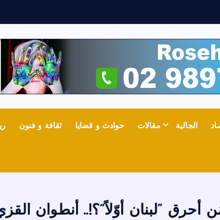
ش
ع
ل
اد
الجالية
مقالات
حوادث و قضايا
ثقافة و فنون
ري
َن أحرق “لبنان أوّلاً”؟!.. أنطوان القزي