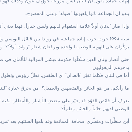
إيهاب حمادة يقول ان لبنان ليس مزرعة جوزيف عون وكذلك فهو لي
يبدو ان الجماعة باتوا يلعبونها “صولد” وعلى المفضوح..
وإذا صار “لبنان أولاً”علامة استفهام لديهم وليس خياراً، فهذا يعني أ
يركّزان على الهوية الوطنية الواحدة ويرفعان شعار “رواندا أولاً”؟. 
يدحرهم الديغوليون.
أما في لبنان فكلما تغيّر “:العدان” اي الطقس، تطلّ رؤوس وتطول أل
ما رأيكم، من هو الخائن والمتصهين والعميل؟: من يحرق عبارة “لبنان 
نعرف أن فائض القوّة قد يغيّر على مضض الأشبار والأمطار، لكنه ل
الوطني لديهم خائناً والحائن وطنياً؟.
أين منظِّرات ومنظّري صحافة الممانعة وقد بلعوا السنتهم بعد تمزي