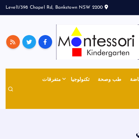
Level1/398 Chapel Rd, Bankstown NSW 2200
اضة
طب وصحة
تكنولوجيا
متفرقات