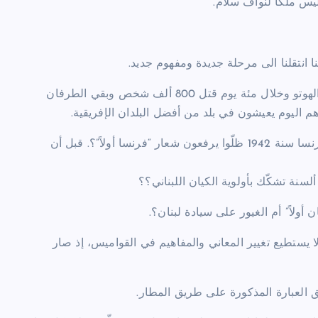
س ملكاً لنواف سلام.
ننا انتقلنا الى مرحلة جديدة ومفهوم جديد.
سنة 1994 جرت حرب إبادة جماعية في روندا بين قبائل التوتسي والهوتو وخلال مئة يوم قتل 800 ألف شخص وبقي الطرفان
وهم اليوم يعيشون في بلد من أفضل البلدان الإفريقية.
حتى أنصار بيتان الذين شكلّوا حكومة فيشي الموالية للألمان في فرنسا سنة 1942 ظلّوا يرفعون شعار “فرنسا أولاً”؟. قبل أن
سنة تشكّك بأولوية الكيان اللبناني؟؟
أولاً” أم الغيور على سيادة لبنان؟.
ا يستطيع تغيير المعاني والمفاهيم في القواميس، إذ صار
ق العبارة المذكورة على طريق المطار.