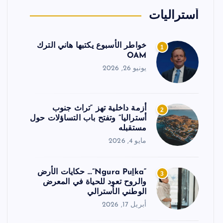
أستراليات
خواطر الأسبوع يكتبها هاني الترك
1
OAM
يونيو 26, 2026
أزمة داخلية تهز “تراث جنوب
2
أستراليا” وتفتح باب التساؤلات حول
مستقبله
مايو 4, 2026
“Ngura Puḻka”… حكايات الأرض
3
والروح تعود للحياة في المعرض
الوطني الأسترالي
أبريل 17, 2026