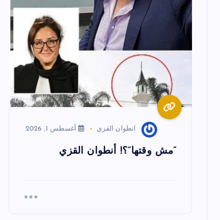
ا
ل
م
ق
ا
انطوان القزي
أغسطس 1, 2026
ل
“مش وقتها”؟! أنطوان القزي
ا
ت