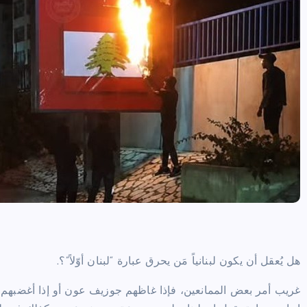
هل يُعقل أن يكون لبنانياً مَن يحرق عبارة “لبنان أوّلاً”؟.
غريب أمر بعض الممانعين، فإذا غاظهم جوزيف عون أو إذا أغضبهم نواف 