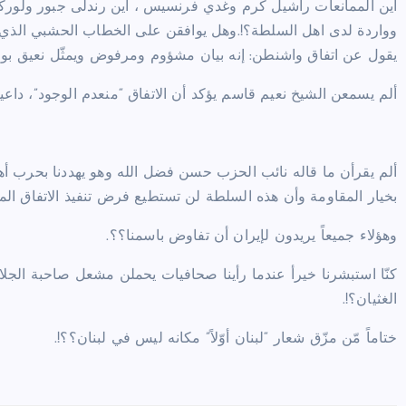
أين الممانعات راشيل كرم وغدي فرنسيس ، أين رندلى جبور ولورك
وواردة لدى اهل السلطة؟!.وهل يوافقن على الخطاب الحشبي الذي ي
يقول عن اتفاق واشنطن: إنه بيان مشؤوم ومرفوض ويمثّل نعيق بوم
ألم يسمعن الشيخ نعيم قاسم يؤكد أن الاتفاق “منعدم الوجود”، داعياً
ألم يقرأن ما قاله نائب الحزب حسن فضل الله وهو يهددنا بحرب أهل
بخيار المقاومة وأن هذه السلطة لن تستطيع فرض تنفيذ الاتفاق ال
وهؤلاء جميعاً يريدون لإيران أن تفاوض باسمنا؟؟.
كنّا استبشرنا خيرأ عندما رأينا صحافيات يحملن مشعل صاحبة الجلالة
الغثيان؟!.
ختاماً مّن مزّق شعار “لبنان أوّلاً” مكانه ليس في لبنان؟؟!.