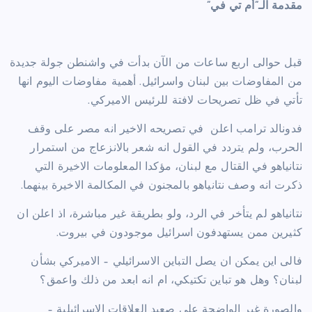
مقدمة الـ”أم تي في”
قبل حوالى اربع ساعات من الآن بدأت في واشنطن جولة جديدة
من المفاوضات بين لبنان واسرائيل. أهمية مفاوضات اليوم انها
تأتي في ظل تصريحات لافتة للرئيس الاميركي.
فدونالد ترامب اعلن في تصريحه الاخير انه مصر على وقف
الحرب، ولم يتردد في القول انه شعر بالانزعاج من استمرار
نتانياهو في القتال مع لبنان، مؤكدا المعلومات الاخيرة التي
ذكرت انه وصف نتانياهو بالمجنون في المكالمة الاخيرة بينهما.
نتانياهو لم يتأخر في الرد، ولو بطريقة غير مباشرة، اذ اعلن ان
كثيرين ممن يستهدفون اسرائيل موجودون في بيروت.
فالى اين يمكن ان يصل التباين الاسرائيلي – الاميركي بشأن
لبنان؟ وهل هو تباين تكتيكي، ام انه ابعد من ذلك واعمق؟
والصورة غير الواضحة على صعيد العلاقات الاسرائيلية –