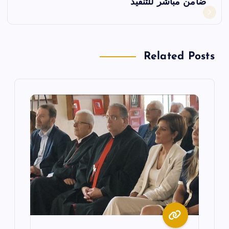
ح
ضامن مباشر للتنفيذ
ا
ل
Related Posts
م
ق
ا
ل
ا
ت