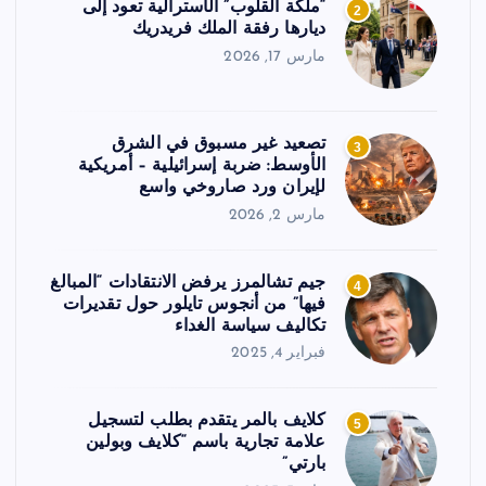
“ملكة القلوب” الأسترالية تعود إلى
2
ديارها رفقة الملك فريدريك
مارس 17, 2026
تصعيد غير مسبوق في الشرق
3
الأوسط: ضربة إسرائيلية – أمريكية
لإيران ورد صاروخي واسع
مارس 2, 2026
جيم تشالمرز يرفض الانتقادات “المبالغ
4
فيها” من أنجوس تايلور حول تقديرات
تكاليف سياسة الغداء
فبراير 4, 2025
كلايف بالمر يتقدم بطلب لتسجيل
5
علامة تجارية باسم “كلايف وبولين
بارتي”