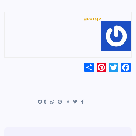
george
S
Pi
T
F
h
nt
wi
a
ar
er
tt
c
e
es
er
e
t
b
o
o
k