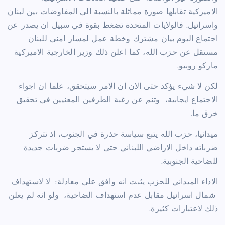
الاميركية تقابلها صورة مماثلة بالنسبة الى المفاوضات بين لبنان
واسرائيل. فالولايات المتحدة تضغط بقوة في سبيل ان يصدر عن
اجتماع اليوم بيان مشترك وخطة عمل لمسار امني للبنان
مستقل عن حزب الله، كما اعلن ذلك وزير الخارجية الاميركية
ماركو روبيو.
لكن لا شيء يؤكد حتى الان ان الامر سيتحقق، علما ان اجواء
الاجتماع ايجابية، وتنم عن رغبة الطرفين المعنيين في تحقيق
خرق ما.
ميدانيا، حزب الله يتبع سياسة حذرة في الجنوب، اذ تتركز
ضرباته داخل الاراضي اللبناني حتى لا يستجر ضربات جديدة
للضاحية الجنوبية.
الاداء الميداني للحزب يثبت انه وافق على معادلة: لا لاستهداف
شمال اسرائيل مقابل عدم استهداف الضاحية، ولو انه لم يعلن
ذلك لاعتبارات كثيرة.