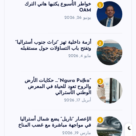
خواطر الأسبوع يكتبها هاني الترك
1
OAM
يونيو 26, 2026
أزمة داخلية تهز “تراث جنوب أستراليا”
2
وتفتح باب التساؤلات حول مستقبله
مايو 4, 2026
“Ngura Puḻka”… حكايات الأرض
3
والروح تعود للحياة في المعرض
الوطني الأسترالي
أبريل 17, 2026
الإعصار “ناريل” يضع شمال أستراليا
4
في مواجهة مباشرة مع غضب المناخ
مارس 19, 2026