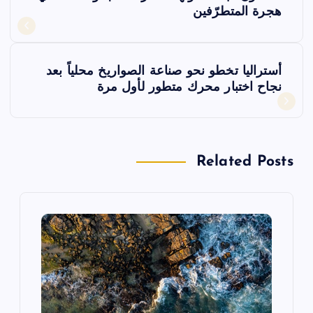
ص
هجرة المتطرّفين
فّ
أستراليا تخطو نحو صناعة الصواريخ محلياً بعد
ح
نجاح اختبار محرك متطور لأول مرة
ا
ل
Related Posts
م
ق
ا
ل