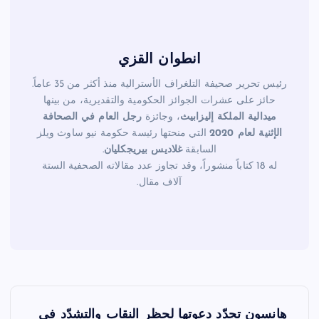
انطوان القزي
رئيس تحرير صحيفة التلغراف الأسترالية منذ أكثر من 35 عاماً.
حائز على عشرات الجوائز الحكومية والتقديرية، من بينها
ميدالية الملكة إليزابيث
، وجائزة
رجل العام في الصحافة
الإثنية لعام 2020
التي منحتها رئيسة حكومة نيو ساوث ويلز
السابقة
غلاديس بيريجكليان
.
له 18 كتاباً منشوراً، وقد تجاوز عدد مقالاته الصحفية الستة
آلاف مقال.
ت
هانسون تجدّد دعوتها لحظر النقاب والتشدّد في