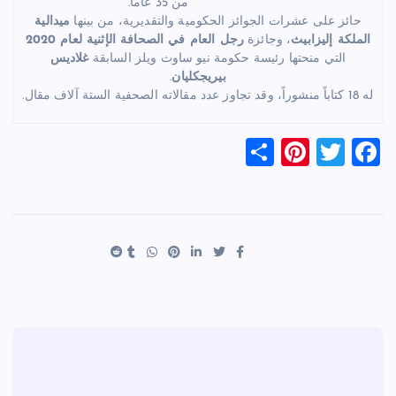
من 35 عاماً.
حائز على عشرات الجوائز الحكومية والتقديرية، من بينها
ميدالية
الملكة إليزابيث
، وجائزة
رجل العام في الصحافة الإثنية لعام 2020
التي منحتها رئيسة حكومة نيو ساوث ويلز السابقة
غلاديس
بيريجكليان
.
له 18 كتاباً منشوراً، وقد تجاوز عدد مقالاته الصحفية الستة آلاف مقال.
S
Pi
T
F
h
nt
wi
a
ar
er
tt
c
e
es
er
e
t
b
o
o
k