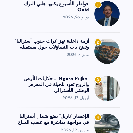
خواطر الأسبوع يكتبها هاني الترك
1
OAM
يونيو 26, 2026
أزمة داخلية تهز “تراث جنوب أستراليا”
2
وتفتح باب التساؤلات حول مستقبله
مايو 4, 2026
“Ngura Puḻka”… حكايات الأرض
3
والروح تعود للحياة في المعرض
الوطني الأسترالي
أبريل 17, 2026
الإعصار “ناريل” يضع شمال أستراليا
4
في مواجهة مباشرة مع غضب المناخ
مارس 19, 2026