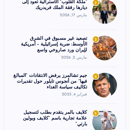
“ملكة القلوب” الأسترالية تعود إلى
2
ديارها رفقة الملك فريدريك
مارس 17, 2026
تصعيد غير مسبوق في الشرق
3
الأوسط: ضربة إسرائيلية – أمريكية
لإيران ورد صاروخي واسع
مارس 2, 2026
جيم تشالمرز يرفض الانتقادات “المبالغ
4
فيها” من أنجوس تايلور حول تقديرات
تكاليف سياسة الغداء
فبراير 4, 2025
كلايف بالمر يتقدم بطلب لتسجيل
5
علامة تجارية باسم “كلايف وبولين
بارتي”