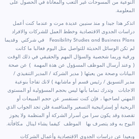
النوعية من المسوحات غير التعب والمعاناة في الحصول على
المعلومة.
اتذكر هذا جيدا و منذ سنيين عديدة مرت و عندما كنت أعمل
دراسات الجدوى الاقتصادية وخطط العمل للشركات والافراد
Feasibility Studies and Business Plans في شركتي وقديما
لم تكن الوسائل الحديثة للتواصل مثل اليوم فغالبا ما كانت
ورقية وربما شخصية والسؤال المهم والحقيقي في ذلك الوقت
( وعند أرسال الموظف المسؤول عن هذة المهمة ) عن صحة
البيانات وصحة من يعبئها ( مدير الشركة / المدير التنفيذي /
مدير التسويق / رئيس قسم أو ماشابهة ) لانك تفاجأ بنوعية
الاجابات وتدرك تماما بأنها ليس بحجم المسؤولية أو المستوى
المهني لصاحبها ، فإن كنت تستفسر عن حجم المبيعات أو
الربحية أو إستراتيجية التسعير والمنافسة فلن تجد الجواب الذي
تقصدة وقد يكون سرا من أسرار الشركة أو المنظمة ولا يجوز
البوح به وقد يتصرف بها الموظف كيفما يشاء لينال مكافأتة.
وبعيدا عن دراسات الجدوى الاقتصادية وأعمال الشركات