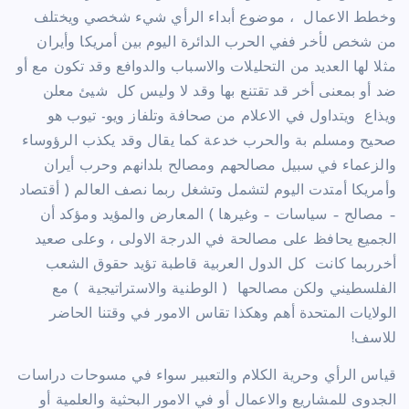
وخطط الاعمال ، موضوع أبداء الرأي شيء شخصي ويختلف
من شخص لأخر ففي الحرب الدائرة اليوم بين أمريكا وأيران
مثلا لها العديد من التحليلات والاسباب والدوافع وقد تكون مع أو
ضد أو بمعنى أخر قد تقتنع بها وقد لا وليس كل شيئ معلن
ويذاع ويتداول في الاعلام من صحافة وتلفاز ويو- تيوب هو
صحيح ومسلم بة والحرب خدعة كما يقال وقد يكذب الرؤوساء
والزعماء في سبيل مصالحهم ومصالح بلدانهم وحرب أيران
وأمريكا أمتدت اليوم لتشمل وتشغل ربما نصف العالم ( أقتصاد
– مصالح – سياسات – وغيرها ) المعارض والمؤيد ومؤكد أن
الجميع يحافظ على مصالحة في الدرجة الاولى ، وعلى صعيد
أخرربما كانت كل الدول العربية قاطبة تؤيد حقوق الشعب
الفلسطيني ولكن مصالحها ( الوطنية والاستراتيجية ) مع
الولايات المتحدة أهم وهكذا تقاس الامور في وقتنا الحاضر
للاسف!
قياس الرأي وحرية الكلام والتعبير سواء في مسوحات دراسات
الجدوى للمشاريع والاعمال أو في الامور البحثية والعلمية أو