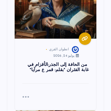
ل
ا
ت
انطوان القزي
يوليو 24, 2026
من الحافة إلى الجذر:الأقزام في
غابة الفئران *بقلم: قمر ع مرآيا*