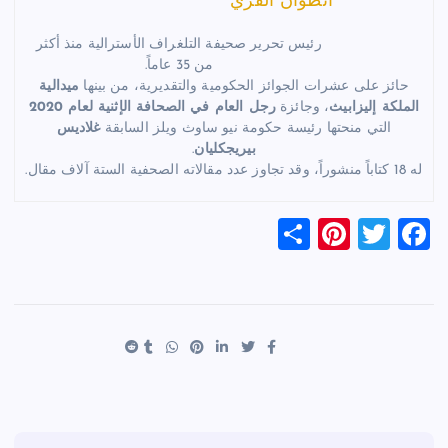
انطوان القزي
رئيس تحرير صحيفة التلغراف الأسترالية منذ أكثر
من 35 عاماً.
حائز على عشرات الجوائز الحكومية والتقديرية، من بينها
ميدالية
الملكة إليزابيث
، وجائزة
رجل العام في الصحافة الإثنية لعام 2020
التي منحتها رئيسة حكومة نيو ساوث ويلز السابقة
غلاديس
بيريجكليان
.
له 18 كتاباً منشوراً، وقد تجاوز عدد مقالاته الصحفية الستة آلاف مقال.
S
Pi
T
F
h
nt
wi
a
ar
er
tt
c
e
es
er
e
t
b
o
o