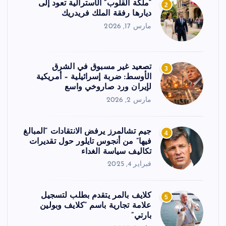
“ملكة القلوب” الأسترالية تعود إلى
2
ديارها رفقة الملك فريدريك
مارس 17, 2026
تصعيد غير مسبوق في الشرق
3
الأوسط: ضربة إسرائيلية – أمريكية
لإيران ورد صاروخي واسع
مارس 2, 2026
جيم تشالمرز يرفض الانتقادات “المبالغ
4
فيها” من أنجوس تايلور حول تقديرات
تكاليف سياسة الغداء
فبراير 4, 2025
كلايف بالمر يتقدم بطلب لتسجيل
5
علامة تجارية باسم “كلايف وبولين
بارتي”