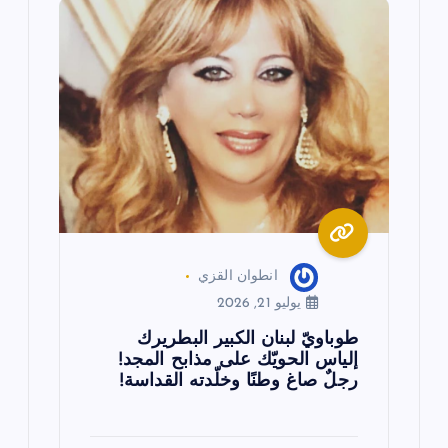
انطوان القزي
يوليو 21, 2026
طوباويّ لبنان الكبير البطريرك
إلياس الحويّك على مذابح المجد!
رجلٌ صاغ وطنًا وخلّدته القداسة!