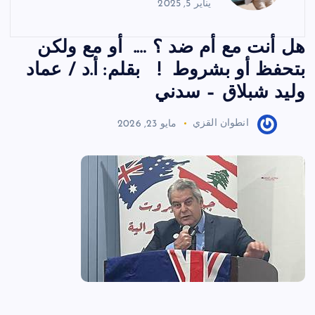
يناير 5, 2025
هل أنت مع أم ضد ؟ …. أو مع ولكن
بتحفظ أو بشروط ! بقلم: أ.د / عماد
وليد شبلاق – سدني
انطوان القزي
مايو 23, 2026