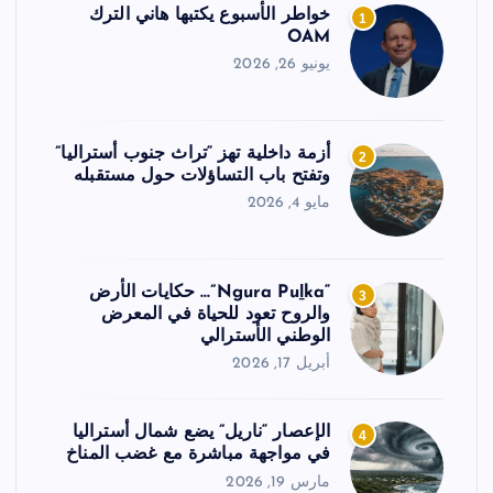
خواطر الأسبوع يكتبها هاني الترك
1
OAM
يونيو 26, 2026
أزمة داخلية تهز “تراث جنوب أستراليا”
2
وتفتح باب التساؤلات حول مستقبله
مايو 4, 2026
“Ngura Puḻka”… حكايات الأرض
3
والروح تعود للحياة في المعرض
الوطني الأسترالي
أبريل 17, 2026
الإعصار “ناريل” يضع شمال أستراليا
4
في مواجهة مباشرة مع غضب المناخ
مارس 19, 2026