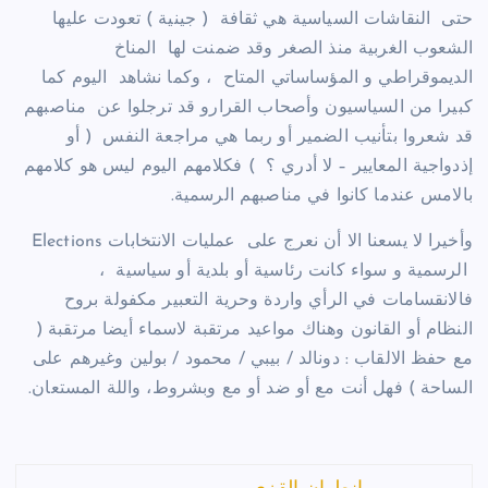
حتى النقاشات السياسية هي ثقافة ( جينية ) تعودت عليها
الشعوب الغربية منذ الصغر وقد ضمنت لها المناخ
الديموقراطي و المؤساساتي المتاح ، وكما نشاهد اليوم كما
كبيرا من السياسيون وأصحاب القرارو قد ترجلوا عن مناصبهم
قد شعروا بتأنيب الضمير أو ربما هي مراجعة النفس ( أو
إذدواجية المعايير – لا أدري ؟ ) فكلامهم اليوم ليس هو كلامهم
بالامس عندما كانوا في مناصبهم الرسمية.
وأخيرا لا يسعنا الا أن نعرج على عمليات الانتخابات Elections
الرسمية و سواء كانت رئاسية أو بلدية أو سياسية ،
فالانقسامات في الرأي واردة وحرية التعبير مكفولة بروح
النظام أو القانون وهناك مواعيد مرتقبة لاسماء أيضا مرتقبة (
مع حفظ الالقاب : دونالد / بيبي / محمود / بولين وغيرهم على
الساحة ) فهل أنت مع أو ضد أو مع وبشروط، واللة المستعان.