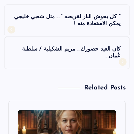
ت
” كل يحوش النار لقريصه “…. مثل شعبي خليجي
ص
يمكن الاستفادة منه !
فّ
كان العيد حضورك… مريم الشكيلية / سلطنة
ح
عُمان…
ا
ل
Related Posts
م
ق
ا