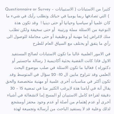
كثيرا من الاستبانات ( الاستبيانات – Questionnaire or Survey
) التي تصادفها ربما يوميا في حياتك وتطلب رأيك في شيء ما
كان علميا أو سياسيا وحياتيا أو حتى دينيا ! وقد تكون هذة
النوعية من الاسئلة مملة ورتيبة أو حتى سخيفة ولكن تطلب
منك لاغراض إما مهنية أو وظيفية أو حتى مجاملة للوصول الى
رأي ما يتفق أو يختلف مع السياق العام للطرح
في الامور العلمية غالبا ما تكون الاستبانات لصالح المستفيد
الاول فاذا كانت القضية بحثية أكاديمية ( رسالة ماجستير أو
دكتوراه ) فغالبا ما تكون الاسئلة في صلب موضوع البحث
العلمي وقد تتراوح مابين ال 10- 20 سؤال في المتوسط وقد
تكون أكثر في مناسبات أخرى علمية أو مهنية متخصصة والحق
يقال أنة في أيامنا هذة لايرغب الكثير منا في تمضية 15 – 30
دقيقة لقراءة كامل الاستبيان أو المسح إما لانشغالة في أشياء
أخرى أو عدم إهتمام من أصلة أو عدم وجود محفز أومشجع
لذلك وعلية قد لا يستفيد الباحث من أرسالة وتجميعة لهذة