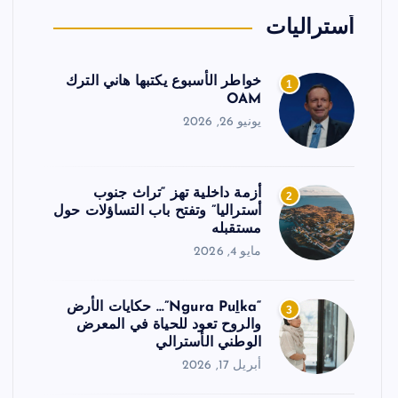
أستراليات
خواطر الأسبوع يكتبها هاني الترك
1
OAM
يونيو 26, 2026
أزمة داخلية تهز “تراث جنوب
2
أستراليا” وتفتح باب التساؤلات حول
مستقبله
مايو 4, 2026
“Ngura Puḻka”… حكايات الأرض
3
والروح تعود للحياة في المعرض
الوطني الأسترالي
أبريل 17, 2026