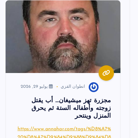
م
ق
ا
ل
ا
انطوان القزي
يوليو 29, 2026
ت
مجزرة تهز ميشيغان… أب يقتل
زوجته وأطفاله الستة ثم يحرق
المنزل وينتحر
https://www.annahar.com/tags/%D8%A7%
20%D8%A7%D9%84%D9%88%D9%84%D8