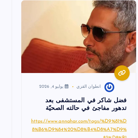
انطوان القزي
يوليو 4, 2026
فضل شاكر في المستشفى بعد
تدهور مفاجئ في حالته الصحيّة
https://www.annahar.com/tags/%D9%81%D
8%B6%D9%84%20%D8%B4%D8%A7%D9%
83%D8%B1