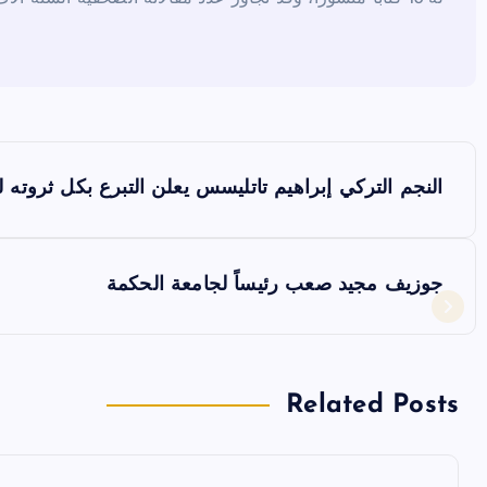
ت
النجم التركي إبراهيم تاتليسس يعلن التبرع بكل ثروته ل
ص
فّ
جوزيف مجيد صعب رئيساً لجامعة الحكمة
ح
ا
Related Posts
ل