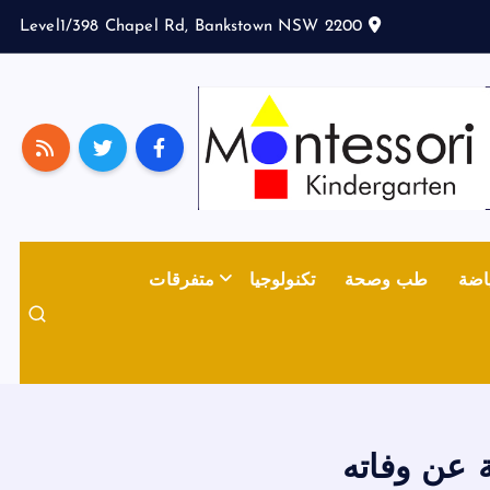
Level1/398 Chapel Rd, Bankstown NSW 2200
اضة
طب وصحة
تكنولوجيا
متفرقات
 عن وفاته