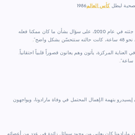
الصحية لبطل
كأس العالم
1986
ورد ماريو شيتر الذي عالج مارادونا في مطلع الألفية وحضر تشريح جثته في عام 2020، على سؤال بشأن ما كان ممكنا فعله
 واضح”.
لعناية المركزة، يأتون وهم يعانون قصوراً قلبياً احتقانياً.
يسيدرو بتهمة الإهمال المحتمل في وفاة مارادونا، ويواجهون
أن مارادونا كان يعاني من وجود سوائل زائدة في عدد من أعضائه