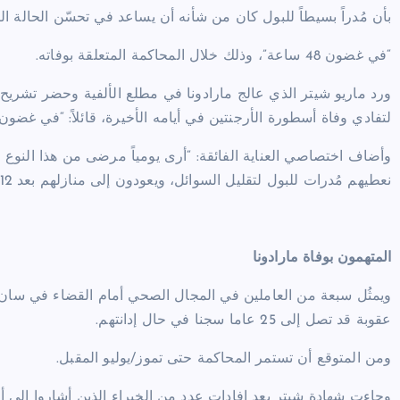
بأن مُدراً بسيطاً للبول كان من شأنه أن يساعد في تحسّن الحالة 
“في غضون 48 ساعة”، وذلك خلال المحاكمة المتعلقة بوفاته.
لتفادي وفاة أسطورة الأرجنتين في أيامه الأخيرة، قائلاً: “في غضون نحو 48 ساعة، كانت حالته ستتحسّن بشكل
وأضاف اختصاصي العناية الفائقة: “أرى يومياً مرضى من هذا النوع في ا
نعطيهم مُدرات للبول لتقليل السوائل، ويعودون إلى منازلهم بعد 12 ساعة”.
المتهمون بوفاة مارادونا
ويمثُل سبعة من العاملين في المجال الصحي أمام القضاء في سان إ
عقوبة قد تصل إلى 25 عاما سجنا في حال إدانتهم.
ومن المتوقع أن تستمر المحاكمة حتى تموز/يوليو المقبل.
وجاءت شهادة شيتر بعد إفادات عدد من الخبراء الذين أشاروا إلى 