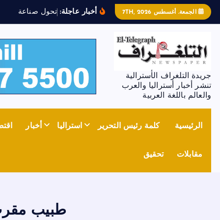
أخبار عاجلة:
ت
ح
و
ل
ص
ن
ا
ع
ة
ا
ل
ص
ل
ب
الجمعة. أغسطس 7TH, 2026
جريدة التلغراف الأسترالية
تنشر أخبار أستراليا والعرب
والعالم باللغة العربية
الرئيسية
كلمة رئيس التحرير
استراليا
أخبار
اقتص
مقابلات
تحقيق
طبيب مقرب 