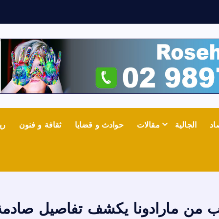
ف
ي
ا
اد
الجالية
مقالات
حوادث و قضايا
ثقافة و فنون
ري
من مارادونا يكشف تفاصيل صادمة